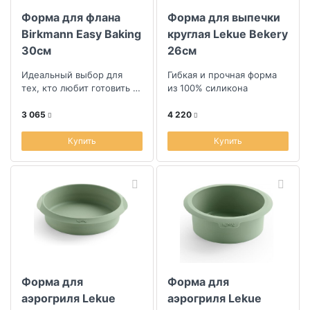
Форма для флана
Форма для выпечки
Birkmann Easy Baking
круглая Lekue Bekery
30см
26см
Идеальный выбор для
Гибкая и прочная форма
тех, кто любит готовить с
из 100% силикона
удовольствием
3 065
4 220
Купить
Купить
Форма для
Форма для
аэрогриля Lekue
аэрогриля Lekue