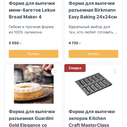
Форма для выпечки
Форма для выпечки
мини-багетов Lekue
разъемная Birkmann
Bread Maker 4
Easy Baking 24х24см
ячейки
Гибкая и прочная форма
Идеальный выбор для
из 100% силикона
тех, кто любит готовить с
удовольствием
5 550
4 735
Купить
Купить
Скидка
Форма для выпечки
Форма для выпечки
разъемная Guardini
эклеров Kitchen
Gold Elegance со
Craft MasterClass