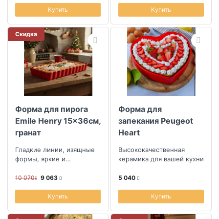
Emile Henry создадут не...
Emile Henry создадут не...
Купить
Купить
Скидка
Форма для пирога
Форма для
Emile Henry 15x36см,
запекания Peugeot
гранат
Heart
Гладкие линии, изящные
Высококачественная
формы, яркие и
керамика для вашей кухни
классические цвета
формы для выпекания
10 070
9 063
5 040
Emile Henry создадут не...
Купить
Купить