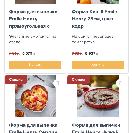
Форма для выпечки
Форма Киш II Emile
Скидка
Emile Henry
Henry 28см, цвет
прямоугольная с
кедр
Размер скидки, %
волнистыми бортами
Элегантно смотрится на
Не боится перепадов
28,5х13 см, цвет
столе
температур
розовый
Длина (см)
7 310
6 579
9 930
8 937
Купить
Купить
Ширина (см)
Скидка
Скидка
Форма для выпечки
Форма для выпечки
Emile Henry Сердце
Emile Henry Низкий