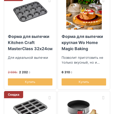
Форма для выпечки
Форма для выпечки
Kitchen Craft
круглая Wo Home
MasterClass 32х24см
Magic Baking
Для идеальной выпечки
Позволит приготовить не
только вкусный, но и
очень красивый
праздничный кекс
2 936
2 202
6 310
Купить
Купить
Скидка