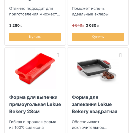
сменным дном
Отлично подходит для
Поможет испечь
приготовления множества
идеальные эклеры
блюд и имеет уникальные
антипригарные
3 280
4 040
3 030
характеристики
Купить
Купить
Форма для выпечки
Форма для
прямоугольная Lekue
запекания Lekue
Bekery 28см
Bekery квадратная
Гибкая и прочная форма
Обеспечивает
из 100% силикона
исключительное