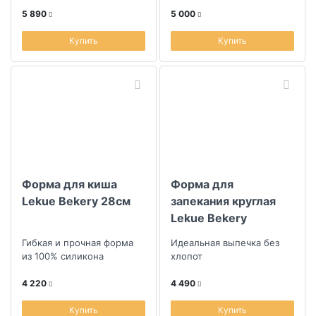
распределение и
удержание тепла
5 890
5 000
Купить
Купить
Форма для киша
Форма для
Lekue Bekery 28см
запекания круглая
Lekue Bekery
Гибкая и прочная форма
Идеальная выпечка без
из 100% силикона
хлопот
4 220
4 490
Купить
Купить