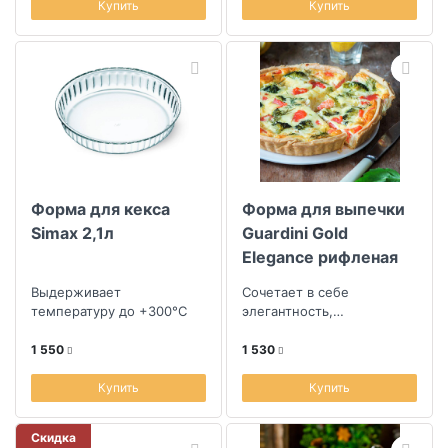
Купить
Купить
Форма для кекса
Форма для выпечки
Simax 2,1л
Guardini Gold
Elegance рифленая
Выдерживает
Сочетает в себе
температуру до +300°C
элегантность,
функциональность и
отличные
1 550
1 530
эксплуатационные
характеристики
Купить
Купить
Скидка