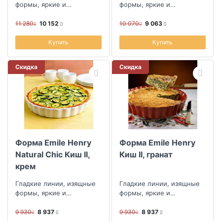
формы, яркие и
формы, яркие и
классические цвета
классические цвета
формы для выпекания
формы для выпекания
11 280
10 152
10 070
9 063
Emile Henry создадут не...
Emile Henry создадут не...
Купить
Купить
Скидка
Скидка
Форма Emile Henry
Форма Emile Henry
Natural Chic Киш II,
Киш II, гранат
крем
Гладкие линии, изящные
Гладкие линии, изящные
формы, яркие и
формы, яркие и
классические цвета
классические цвета
формы для выпекания
формы для выпекания
9 930
8 937
9 930
8 937