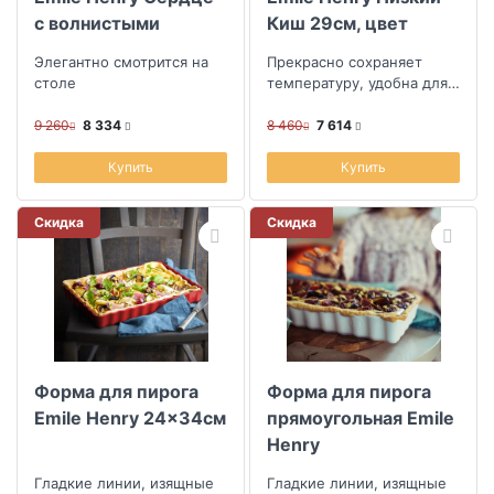
с волнистыми
Киш 29см, цвет
бортами 26,5 см,
гранат
Элегантно смотрится на
Прекрасно сохраняет
цвет крем
столе
температуру, удобна для
подачи блюд прямо на
стол
9 260
8 334
8 460
7 614
Купить
Купить
Скидка
Скидка
Форма для пирога
Форма для пирога
Emile Henry 24x34см
прямоугольная Emile
Henry
Гладкие линии, изящные
Гладкие линии, изящные