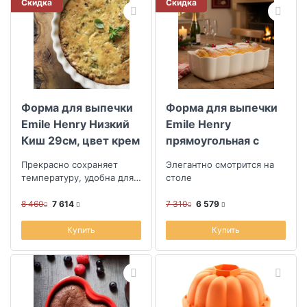
Скидка
Скидка
Форма для выпечки
Форма для выпечки
Emile Henry Низкий
Emile Henry
Киш 29см, цвет крем
прямоугольная с
волнистыми бортами
Прекрасно сохраняет
Элегантно смотрится на
28,5х13 см, цвет
температуру, удобна для
столе
крем
подачи блюд прямо на
стол
8 460
7 614
7 310
6 579
Купить
Купить