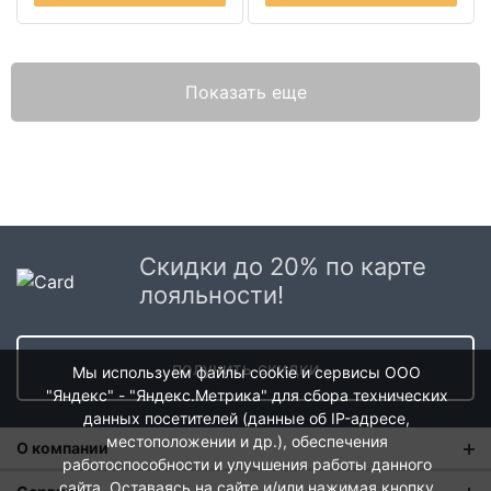
Показать еще
Скидки до 20% по карте
лояльности!
получить скидки
Мы используем файлы cookie и сервисы ООО
"Яндекс" - "Яндекс.Метрика" для сбора технических
данных посетителей (данные об IP-адресе,
местоположении и др.), обеспечения
О компании
работоспособности и улучшения работы данного
сайта. Оставаясь на сайте и/или нажимая кнопку
О нас