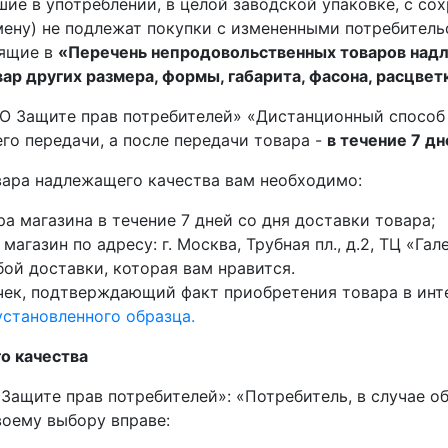
шие в употреблении, в целой заводской упаковке, с с
бмену) не подлежат покупки с измененными потребител
дящие в
«Перечень непродовольственных товаров над
вар других размера, формы, габарита, фасона, расцве
 «О Защите прав потребителей» «Дистанционный спосо
его передачи, а после передачи товара -
в течение 7 дн
вара надлежащего качества вам необходимо:
тра магазина в течение 7 дней со дня доставки товара;
агазин по адресу: г. Москва, Трубная пл., д.2, ТЦ «Гал
ой доставки, которая вам нравится.
чек, подтверждающий факт приобретения товара в инт
установленного образца.
о качества
 Защите прав потребителей»: «Потребитель, в случае о
воему выбору вправе: