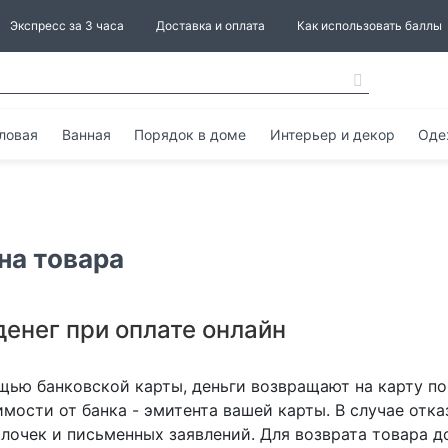
Экспресс за 3 часа
Доставка и оплата
Как использовать баллы
ловая
Ванная
Порядок в доме
Интерьер и декор
Оде
на товара
денег при оплате онлайн
щью банковской карты, деньги возвращают на карту пок
имости от банка - эмитента вашей карты. В случае отк
лочек и письменных заявлений. Для возврата товара до