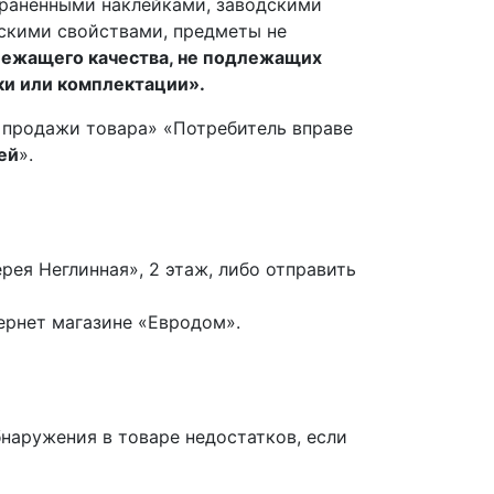
охраненными наклейками, заводскими
ьскими свойствами, предметы не
лежащего качества, не подлежащих
тки или комплектации».
б продажи товара» «Потребитель вправе
ей
».
ерея Неглинная», 2 этаж, либо отправить
ернет магазине «Евродом».
бнаружения в товаре недостатков, если