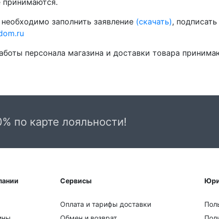
е принимаются.
у необходимо заполнить заявление
(скачать)
, подписать
dom.ru
работы персонала магазина и доставки товара принима
0% по карте лояльности!
пании
Сервисы
Юри
Оплата и тарифы доставки
Пол
ины
Обмен и возврат
Пол