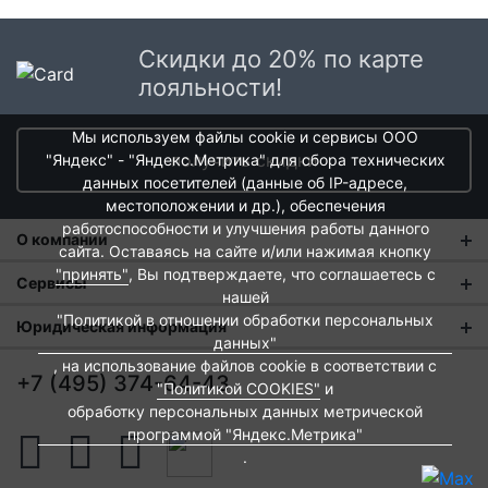
Скидки до 20% по карте
лояльности!
Мы используем файлы cookie и сервисы ООО
получить скидки
"Яндекс" - "Яндекс.Метрика" для сбора технических
данных посетителей (данные об IP-адресе,
местоположении и др.), обеспечения
работоспособности и улучшения работы данного
О компании
сайта. Оставаясь на сайте и/или нажимая кнопку
"принять"
, Вы подтверждаете, что соглашаетесь с
О нас
Сервисы
нашей
Магазины
"Политикой в отношении обработки персональных
Оплата и тарифы доставки
Юридическая информация
данных"
Новости
Обмен и возврат
, на использование файлов cookie в соответствии с
Пользовательское соглашение
+7 (495) 374-64-43
"Политикой COOKIES"
и
Контакты
Евродом-бонус
Политика обработки персональных данных
обработку персональных данных метрической
Развитие сети
программой "Яндекс.Метрика"
Подарочные сертификаты
Политика cookies
.
Вакансии
Архитекторам и дизайнерам
Согласие на обработку персональных данных