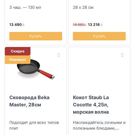
3 чаш. — 130 мл
28 х 28 см
13 490
18 880
13 216
Купить
Купить
Скидка
Новинка!
Сковорода Beka
Кокот Staub La
Master, 28см
Cocotte 4,25л,
морская волна
Подходит для всех типов
Наслаждайтесь сочными и
плит
полезными блюдами,
запеченными в духовке