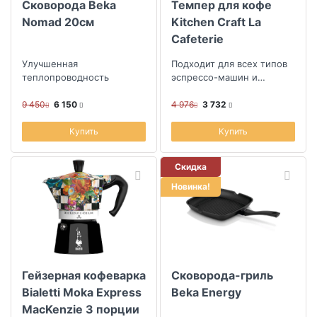
Сковорода Beka
Темпер для кофе
Nomad 20см
Kitchen Craft La
Cafeterie
Улучшенная
Подходит для всех типов
теплопроводность
эспрессо-машин и
кофеварок
9 450
6 150
4 976
3 732
Купить
Купить
Скидка
Новинка!
Гейзерная кофеварка
Сковорода-гриль
Bialetti Moka Express
Beka Energy
MacKenzie 3 порции