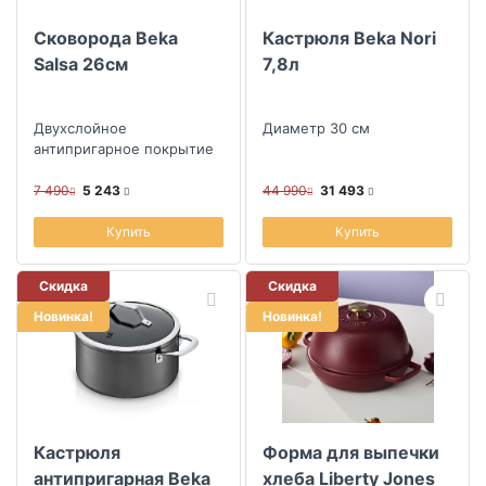
Сковорода Beka
Кастрюля Beka Nori
Salsa 26см
7,8л
Двухслойное
Диаметр 30 см
антипригарное покрытие
7 490
5 243
44 990
31 493
Купить
Купить
Скидка
Скидка
Новинка!
Новинка!
Кастрюля
Форма для выпечки
антипригарная Beka
хлеба Liberty Jones