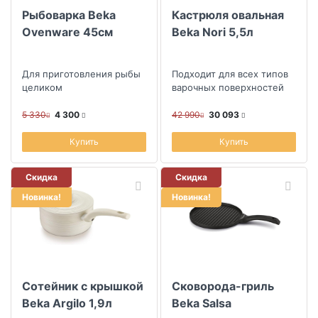
Рыбоварка Beka
Кастрюля овальная
Ovenware 45см
Beka Nori 5,5л
Для приготовления рыбы
Подходит для всех типов
целиком
варочных поверхностей
5 330
4 300
42 990
30 093
Купить
Купить
Скидка
Скидка
Новинка!
Новинка!
Сотейник с крышкой
Сковорода-гриль
Beka Argilo 1,9л
Beka Salsa