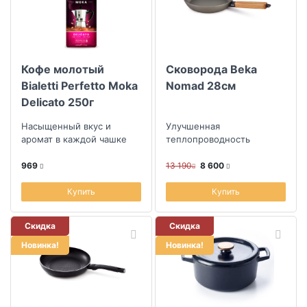
Крышки
Коллекция
Приготовление чая и кофе
Кофе молотый
Сковорода Beka
Специальная посуда для приготовления
Скидка
Bialetti Perfetto Moka
Nomad 28см
Пароварки, скороварки
Delicato 250г
Для индукционных плит
Насыщенный вкус и
Улучшенная
Посуда для микроволновой печи
аромат в каждой чашке
теплопроводность
Размер скидки, %
Зап.части и аксессуары для посуды
969
13 190
8 600
Купить
Купить
Длина (см)
Скидка
Скидка
Ширина (см)
Новинка!
Новинка!