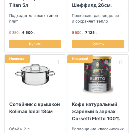
Titan 5л
Шеффилд 26см,
бургунди
Подходит для всех типов
Прекрасно распределяет
плит
и сохраняет тепло
9 250
6 500
9 500
7 125
Купить
Купить
Новинка!
Новинка!
Сотейник с крышкой
Кофе натуральный
Kolimax Ideal 18см
жареный в зернах
Corsetti Eletto 100%
арабика 250гр
Объём 2 л
Воплощение классических