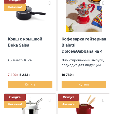
Новинка!
Ковш с крышкой
Кофеварка гейзерная
Beka Salsa
Bialetti
Dolce&Gabbana на 4
порции
Диаметр 16 см
Лимитированный выпуск,
подходит для индукции
7 490
5 243
19 789
Купить
Купить
Скидка
Скидка
Новинка!
Новинка!