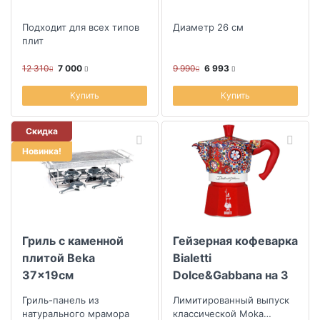
Подходит для всех типов
Диаметр 26 см
плит
12 310
7 000
9 990
6 993
Купить
Купить
Скидка
Новинка!
Гриль с каменной
Гейзерная кофеварка
плитой Beka
Bialetti
37x19см
Dolce&Gabbana на 3
порции
Гриль-панель из
Лимитированный выпуск
натурального мрамора
классической Moka