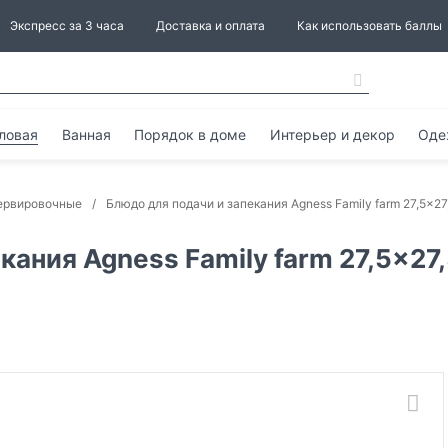
Экспресс за 3 часа
Доставка и оплата
Как использовать баллы
ловая
Ванная
Порядок в доме
Интерьер и декор
Оде
ервировочные
Блюдо для подачи и запекания Agness Family farm 27,5x2
кания Agness Family farm 27,5x2