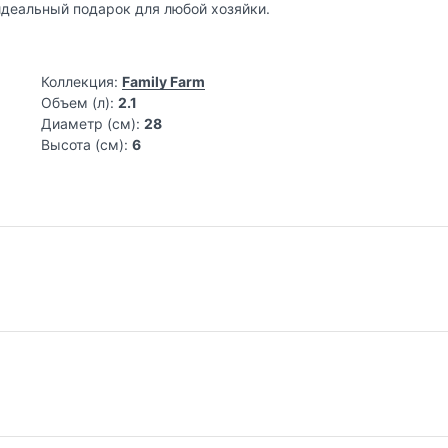
деальный подарок для любой хозяйки.
Коллекция:
Family Farm
Объем (л):
2.1
Диаметр (см):
28
Высота (см):
6
софия разумной эстетики
, в которой кухонные предметы — это продуманные элементы обра