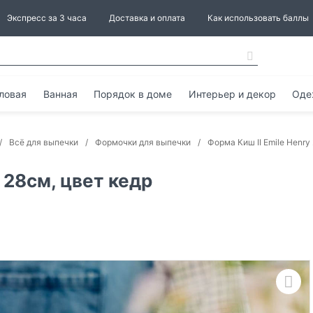
Экспресс за 3 часа
Доставка и оплата
Как использовать баллы
ловая
Ванная
Порядок в доме
Интерьер и декор
Оде
Всё для выпечки
Формочки для выпечки
Форма Киш II Emile Henry
 28см, цвет кедр