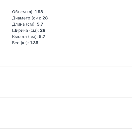
Объем (л):
1.98
Диаметр (см):
28
Длина (см):
5.7
Ширина (см):
28
Высота (см):
5.7
Вес (кг):
1.38
nry выпускает керамическую посуду для приготовления пищи у
м вручную. Выверенный до мелочей дизайн и красивые дорогие
юд на стол.