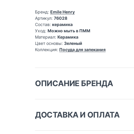
Бренд:
Emile Henry
Артикул:
76028
Состав:
керамика
Уход:
Можно мыть в ПММ
Материал:
Керамика
Цвет основы:
Зеленый
Коллекция:
Посуда для запекания
ОПИСАНИЕ БРЕНДА
Французское семейное предприятие Emile He
уникально, выполнено и подписано мастеро
не только для запекания, но и для подачи бл
ДОСТАВКА И ОПЛАТА
Доставка заказа: