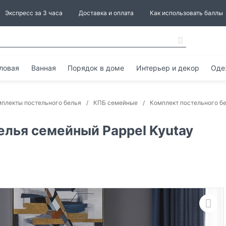
Экспресс за 3 часа
Доставка и оплата
Как использовать баллы
ловая
Ванная
Порядок в доме
Интерьер и декор
Оде
плекты постельного белья
КПБ семейные
Комплект постельного бе
елья семейный Pappel Kyutay