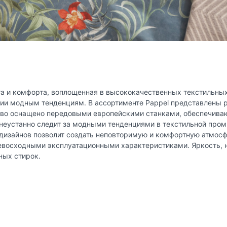
юта и комфорта, воплощенная в высококачественных текстильны
твии модным тенденциям. В ассортименте Pappel представлены 
дство оснащено передовыми европейскими станками, обеспечив
 неустанно следит за модными тенденциями в текстильной пром
дизайнов позволит создать неповторимую и комфортную атмосфе
превосходными эксплуатационными характеристиками. Яркость,
ных стирок.