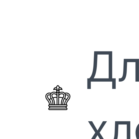
Дл
хл