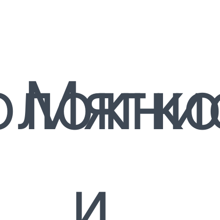
олокни
Мягко
и