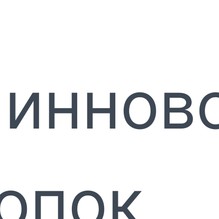
иннов
опок