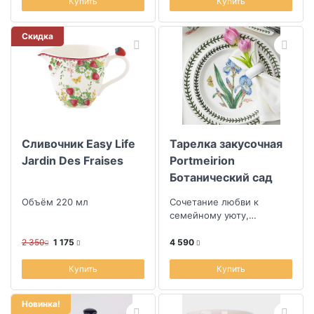
Купить
Купить
Скидка
Сливочник Easy Life
Тарелка закусочная
Jardin Des Fraises
Portmeirion
Ботанический сад
Ирис
Объём 220 мл
Сочетание любви к
семейному уюту,
уникальности ручной
работы и смелостью
2 350
1 175
4 590
дизайна
Купить
Купить
Новинка!