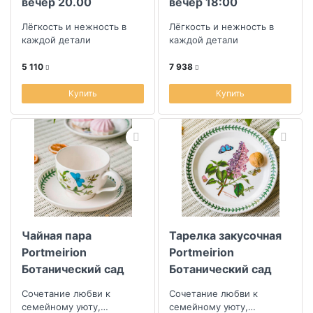
вечер 20.00
вечер 18:00
Лёгкость и нежность в
Лёгкость и нежность в
каждой детали
каждой детали
5 110
7 938
Купить
Купить
Чайная пара
Тарелка закусочная
Portmeirion
Portmeirion
Ботанический сад
Ботанический сад
Cмолевка
Сирень
Сочетание любви к
Сочетание любви к
семейному уюту,
семейному уюту,