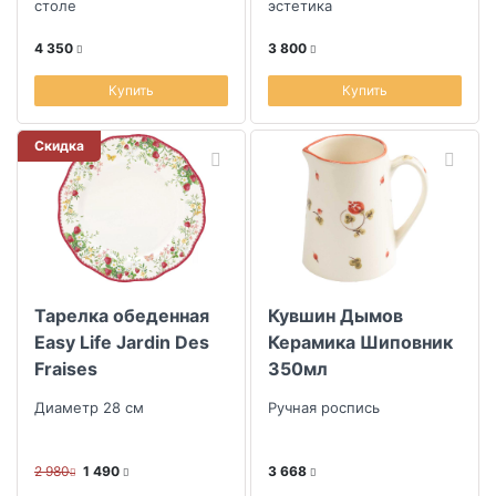
столе
эстетика
4 350
3 800
Купить
Купить
Скидка
Тарелка обеденная
Кувшин Дымов
Easy Life Jardin Des
Керамика Шиповник
Fraises
350мл
Диаметр 28 см
Ручная роспись
2 980
1 490
3 668