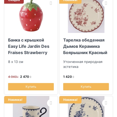
Банка с крышкой
Тарелка обеденная
Easy Life Jardin Des
Дымов Керамика
Fraises Strawberry
Боярышник Красный
26см
8 х 13 см
Утонченная природная
эстетика
4 940
2 470
1 420
Купить
Купить
Новинка!
Новинка!