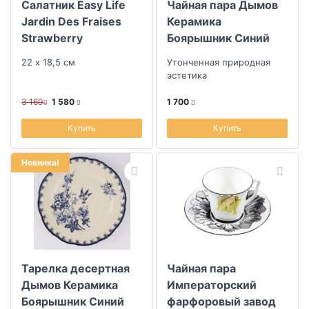
Салатник Easy Life
Чайная пара Дымов
Jardin Des Fraises
Керамика
Strawberry
Боярышник Синий
22x18,5см
220мл
22 х 18,5 см
Утонченная природная
эстетика
3 160
1 580
1 700
Купить
Купить
Новинка!
Тарелка десертная
Чайная пара
Дымов Керамика
Императорский
Боярышник Синий
фарфоровый завод