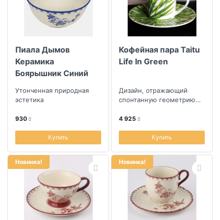
Коллекция
Пиала Дымов
Кофейная пара Taitu
Скидка
Керамика
Life In Green
Боярышник Синий
Размер скидки, %
Утонченная природная
Дизайн, отражающий
эстетика
спонтанную геометрию
природы и ее простоту
930
4 925
Купить
Купить
Новинка!
Новинка!