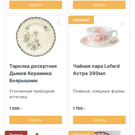
Купить
Купить
Новинка!
Тарелка десертная
Чайная пара Lefard
Дымов Керамика
Астра 390мл
Боярышник
Утонченная природная
Плавные, изящные формы
эстетика
1 030
1 750
Купить
Купить
Скидка
Новинка!