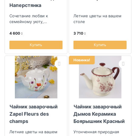
Наперстянка
Сочетание любви к
Летние цветы на вашем
семейному уюту,
столе
уникальности ручной
работы и смелостью
4 600
3 710
дизайна
Купить
Купить
Новинка!
Чайник заварочный
Чайник заварочный
Zapel Fleurs des
Дымов Керамика
champs
Боярышник Красный
1,3л
Летние цветы на вашем
Утонченная природная