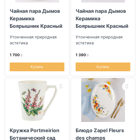
Чайная пара Дымов
Чайная пара Дымов
Керамика
Керамика
Боярышник Красный
Боярышник Красный
220мл
210мл
Утонченная природная
Утонченная природная
эстетика
эстетика
1 700
1 390
Купить
Купить
Кружка Portmeirion
Блюдо Zapel Fleurs
Ботанический сад
des champs