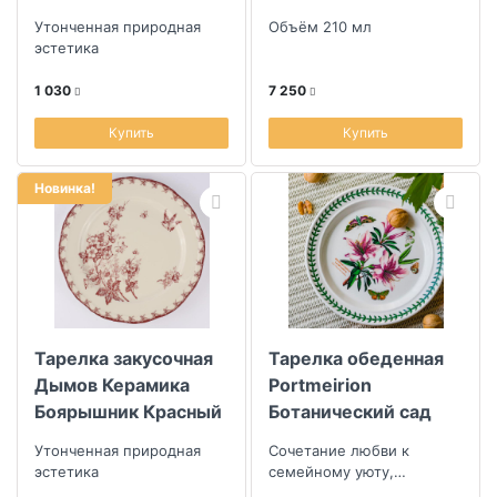
19см
Сысоев Волшебный
Утонченная природная
Объём 210 мл
сад II
эстетика
1 030
7 250
Купить
Купить
Новинка!
Тарелка закусочная
Тарелка обеденная
Дымов Керамика
Portmeirion
Боярышник Красный
Ботанический сад
22,5см
Азалия
Утонченная природная
Сочетание любви к
эстетика
семейному уюту,
уникальности ручной