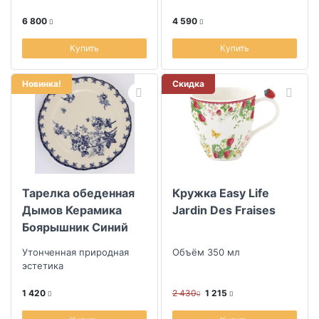
уникальности ручной
уникальности ручной
работы и смелостью
работы и смелостью
6 800
4 590
дизайна
дизайна
Купить
Купить
Новинка!
Скидка
Тарелка обеденная
Кружка Easy Life
Дымов Керамика
Jardin Des Fraises
Боярышник Синий
26см
Утонченная природная
Объём 350 мл
эстетика
1 420
2 430
1 215