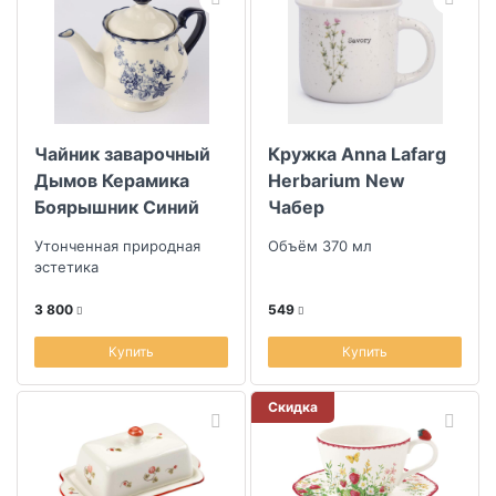
Чайник заварочный
Кружка Anna Lafarg
Дымов Керамика
Herbarium New
Боярышник Синий
Чабер
1,3л
Утонченная природная
Объём 370 мл
эстетика
3 800
549
Купить
Купить
Скидка