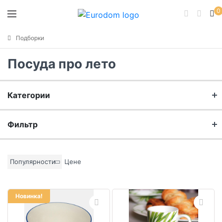
0
Подборки
Посуда про лето
Категории
Кухня
Фильтр
Столовая
Бренд
Популярности
Цене
Интерьер и декор
Материал
Новинка!
Цвет основы