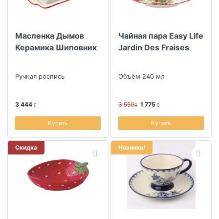
Масленка Дымов
Чайная пара Easy Life
Керамика Шиповник
Jardin Des Fraises
Ручная роспись
Объём 240 мл
3 444
3 550
1 775
Купить
Купить
Скидка
Новинка!