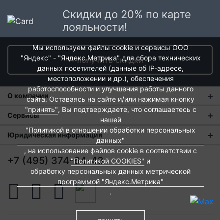
Скидки до 20% по карте
лояльности!
Мы используем файлы cookie и сервисы ООО
"Яндекс" - "Яндекс.Метрика" для сбора технических
получить скидки
данных посетителей (данные об IP-адресе,
местоположении и др.), обеспечения
работоспособности и улучшения работы данного
О компании
сайта. Оставаясь на сайте и/или нажимая кнопку
"принять"
, Вы подтверждаете, что соглашаетесь с
О нас
Сервисы
нашей
"Политикой в отношении обработки персональных
Магазины
Оплата и тарифы доставки
Юридическая информация
данных"
Новости
Обмен и возврат
, на использование файлов cookie в соответствии с
Пользовательское соглашение
+7 (495) 374-64-43
"Политикой COOKIES"
и
Контакты
Евродом-бонус
Политика обработки персональных данных
обработку персональных данных метрической
программой "Яндекс.Метрика"
Развитие сети
Подарочные сертификаты
Политика cookies
.
Вакансии
Архитекторам и дизайнерам
Согласие на обработку персональных данных
Франшиза
Вебмастерам и блоггерам