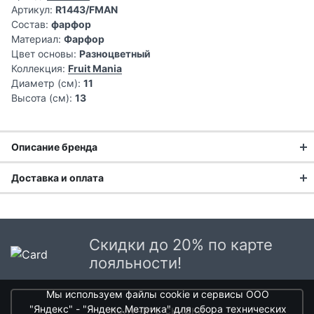
Артикул:
R1443/FMAN
Состав:
фарфор
Материал:
Фарфор
Цвет основы:
Разноцветный
Коллекция:
Fruit Mania
Диаметр (см):
11
Высота (см):
13
Описание бренда
Доставка и оплата
Доставка заказа:
Доставка в Москве и области
Скидки до 20% по карте
В Москве и Московской области доставка курьером до
лояльности!
двери.
Мы используем файлы cookie и сервисы ООО
Стоимость доставки в Москве в пределах МКАД
399 руб.
,
"Яндекс" - "Яндекс.Метрика" для сбора технических
получить скидки
в Московской Области и Москве за МКАД
599 руб.