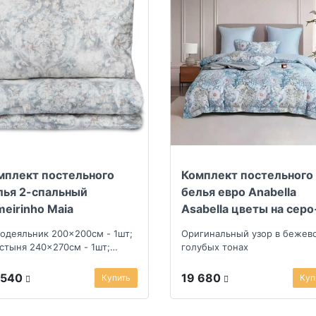
мплект постельного
Комплект постельного
лья 2-спальный
белья евро Anabella
meirinho Maia
Asabella цветы на серо
голубом, светло-серая
одеяльник 200x200см - 1шт;
Оригинальный узор в бежев
простыня
стыня 240x270см - 1шт;
голубых тонах
олочка 50x70см - 2шт
 540
19 680
Купить
Куп