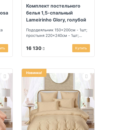
Комплект постельного
iosa
белья 1,5-спальный
Lameirinho Glory, голубой
ка
Пододеяльник 150x200см - 1шт;
простыня 220x240см - 1шт;
наволочка 50x70см - 2шт
16 130
ить
Купить
Новинка!