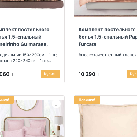
мплект постельного
Комплект постельного
лья 1,5-спальный
белья 1,5-спальный Pa
meirinho Guimaraes,
Furcata
ричневый
одеяльник 150x200см - 1шт;
Высококачественный хлопок
стыня 220x240см - 1шт;
олочка 50x70см - 2шт
 060
10 290
Купить
Куп
инка!
Новинка!