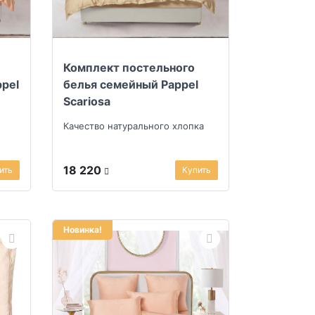
Комплект постельного
ppel
белья семейный Pappel
Scariosa
Качество натурального хлопка
18 220
ить
Купить
Новинка!