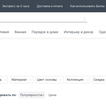
Экспресс за 3 часа
Доставка и оплата
Как использовать баллы
ловая
Ванная
Порядок в доме
Интерьер и декор
Оде
нд
Материал
Цвет основы
Коллекция
Скидка
ровать по:
Популярности
Цене