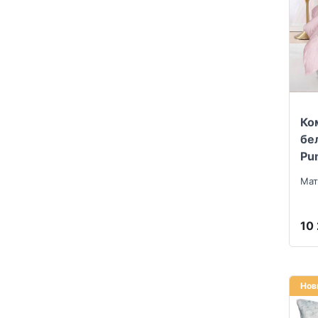
Ко
бе
Pu
Мат
10
Нов