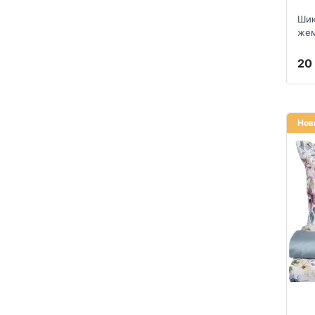
св
Шик
жем
20
Нов