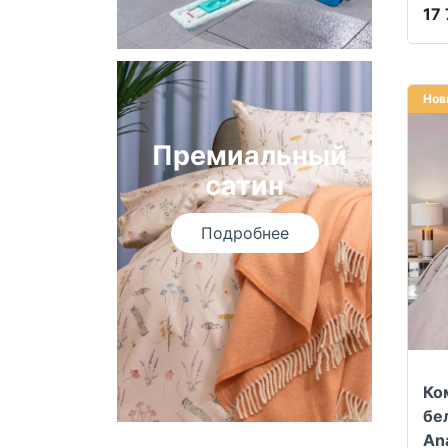
17
Нов
Премиальный
сатин
Подробнее
Ко
бе
An