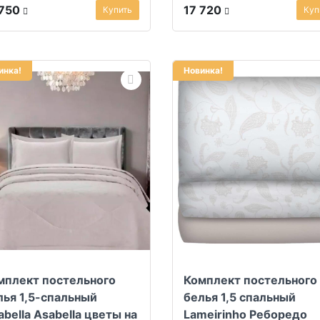
 750
17 720
Купить
Куп
инка!
Новинка!
мплект постельного
Комплект постельного
лья 1,5-спальный
белья 1,5 спальный
abella Asabella цветы на
Lameirinho Реборедо