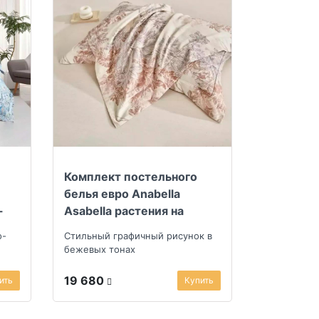
Комплект постельного
белья евро Anabella
-
Asabella растения на
светло-бежевом
о-
Стильный графичный рисунок в
бежевых тонах
19 680
ить
Купить