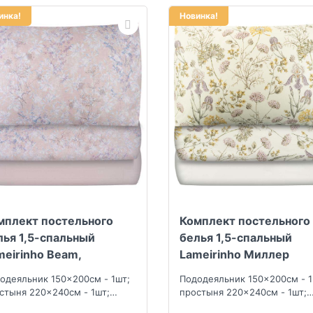
инка!
Новинка!
мплект постельного
Комплект постельного
лья 1,5-спальный
белья 1,5-спальный
meirinho Beam,
Lameirinho Миллер
жевый
одеяльник 150x200см - 1шт;
Пододеяльник 150x200см - 1
стыня 220x240см - 1шт;
простыня 220x240см - 1шт;
олочка 50x70см - 2шт
наволочка 50x70см - 2шт