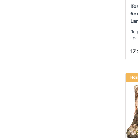
Ко
бе
La
Под
про
нав
17
Нов