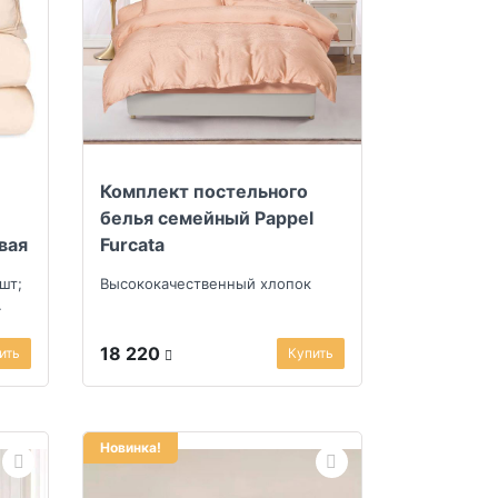
Комплект постельного
белья семейный Pappel
вая
Furcata
шт;
Высококачественный хлопок
18 220
ить
Купить
Новинка!