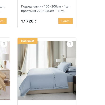
шт;
Пододеяльник 150x200см - 1шт;
простыня 220x240см - 1шт;
наволочка 50x70см - 2шт
17 720
ить
Купить
Новинка!