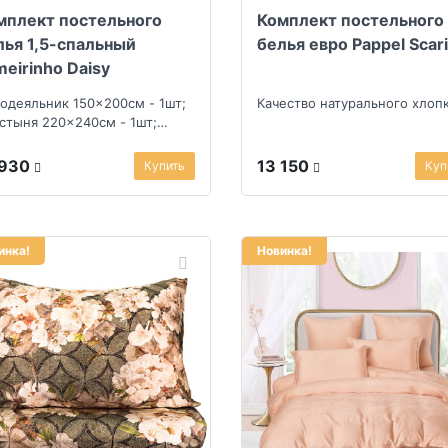
мплект постельного
Комплект постельного
лья 1,5-спальный
белья евро Pappel Scar
meirinho Daisy
одеяльник 150x200см - 1шт;
Качество натурального хлоп
стыня 220x240см - 1шт;
олочка 50x70см - 2шт
 930
13 150
Купить
Куп
инка!
Новинка!