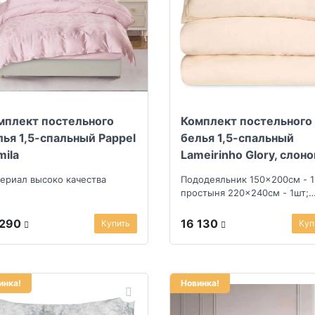
мплект постельного
Комплект постельного
лья 1,5-спальный Pappel
белья 1,5-спальный
mila
Lameirinho Glory, слоно
кость
ериал высоко качества
Пододеяльник 150x200см - 1
простыня 220x240см - 1шт;
наволочка 50x70см - 2шт
 290
16 130
Купить
Куп
инка!
Новинка!