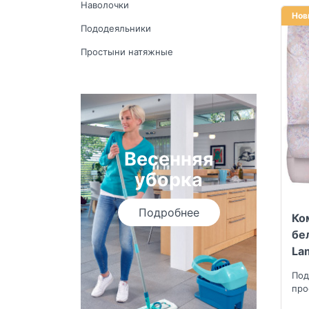
Наволочки
Нов
Пододеяльники
Простыни натяжные
Весенняя
уборка
Подробнее
Ко
бе
La
бе
Под
про
нав