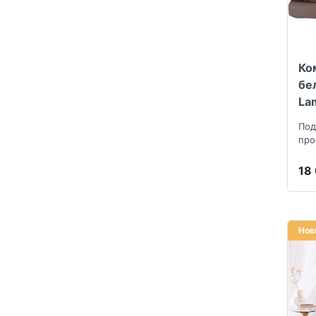
Ко
бе
La
ко
Под
про
нав
18
Нов