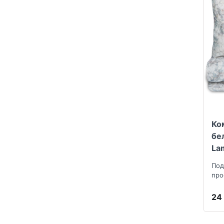
Ко
бе
La
Под
про
нав
24