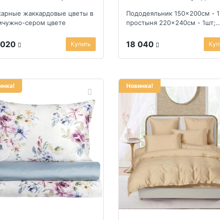
етло-бежевом
арные жаккардовые цветы в
Пододеяльник 150x200см - 1
чужно-сером цвете
простыня 220x240см - 1шт;
наволочка 50x70см - 2шт
 020
18 040
Купить
Куп
инка!
Новинка!