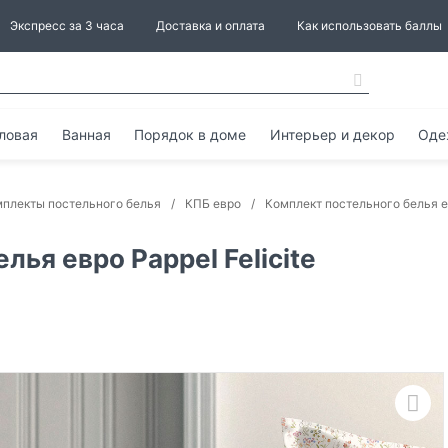
Экспресс за 3 часа
Доставка и оплата
Как использовать баллы
ловая
Ванная
Порядок в доме
Интерьер и декор
Оде
плекты постельного белья
КПБ евро
Комплект постельного белья ев
ья евро Pappel Felicite