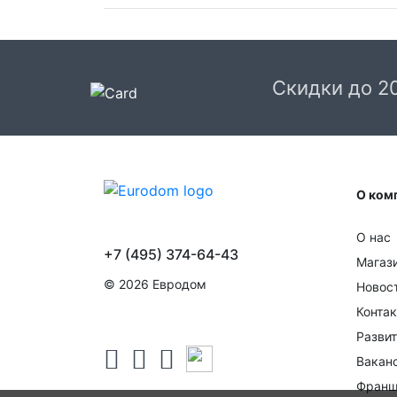
Доставка в Москве и области
В Москве и Московской области доставка
курьером до двери.
Скидки до 2
Стоимость доставки в Москве в пределах М
399 руб.
, в Московской Области и Москве за
МКАД
599 руб.
Интервал доставки по
Московской области - с 10 до 22 часов.
О ком
При заказе в пункт выдачи СДЭК доставка п
Москве рассчитывается согласно тарифу СД
О нас
Доставка в пункт выдачи осуществляется
+7 (495) 374-64-43
только предоплаченных заказов.
Магаз
© 2026 Евродом
Новос
Срок доставки от 1 до 2 дней.
Конта
Доставка крупногабаритных товаров и заказ
Развит
с большим количеством товара осуществляе
в течении 1-3 дней после оформления заказа
Вакан
После отгрузки заказа с вами свяжется слу
Франш
логистики транспортной компании для