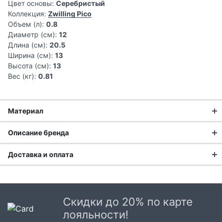
Цвет основы:
Серебристый
Коллекция:
Zwilling Pico
Объем (л):
0.8
Диаметр (см):
12
Длина (см):
20.5
Ширина (см):
13
Высота (см):
13
Вес (кг):
0.81
Материал
Нержавеющая сталь – это материал, который устойчив к
Описание бренда
возникновению ржавчины. Очень прочный и долговечный,
он долгие годы сохраняет свои свойства и не теряет
Доставка и оплата
привлекательности.
Матовая поверхность обеспечивает устойчивость к
Доставка заказа:
царапинам. Дно SIGMA Classic с диском из чистого
алюминия – это классика среди разных типов дна и очень
Доставка в Москве и области
ценится из-за своих теплопроводящих свойств.
Скидки до 20% по карте
В Москве и Московской области доставка курьером до
лояльности!
С 1731 года Германия славится на весь мир своими
двери.