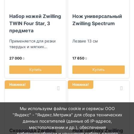
Набор ножей Zwilling
Нож универсальный
TWIN Four Star, 3
Zwilling Spectrum
предмета
Применяется для резки
Лезвие 13 см
твердых и мягких
продуктов
27 000
17 650
Купить
Купить
Новинка!
Новинка!
Мы используем файлы cookie и сервисы ООО
"Яндекс" - "Яндекс.Метрика" для сбора технических
данных посетителей (данные об IP-адресе,
местоположении и др.), обеспечения
Сковорода Zwilling
Нож сантоку Zwilling
работоспособности и улучшения работы данного