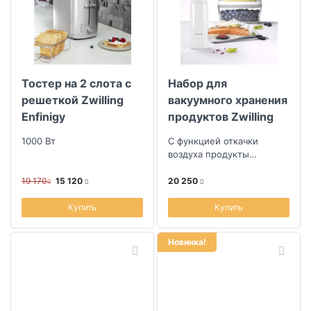
Тостер на 2 слота с
Набор для
решеткой Zwilling
вакуумного хранения
Enfinigy
продуктов Zwilling
Fresh&Save S/M, 7 пр
1000 Вт
С функцией откачки
воздуха продукты
сохраняются свежими до
пяти раз дольше, чем при
19 170
15 120
20 250
обычном хранении
Купить
Купить
Новинка!