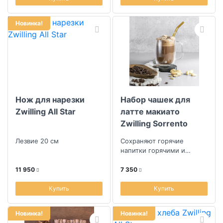
Новинка!
Нож для нарезки
Набор чашек для
Zwilling All Star
латте макиато
Zwilling Sorrento
Лезвие 20 см
Сохраняют горячие
напитки горячими и
холодные - холодными
долгое время.
11 950
7 350
Купить
Купить
Новинка!
Новинка!