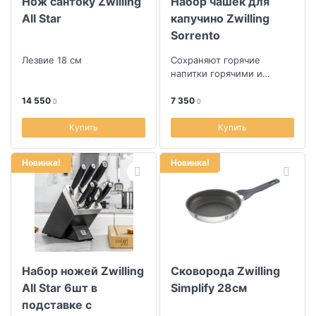
Нож сантоку Zwilling
Набор чашек для
All Star
капучино Zwilling
Sorrento
Лезвие 18 см
Сохраняют горячие
напитки горячими и
холодные - холодными
долгое время.
14 550
7 350
Купить
Купить
Новинка!
Новинка!
Набор ножей Zwilling
Сковорода Zwilling
All Star 6шт в
Simplify 28см
подставке с