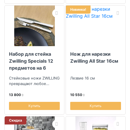
Новинка!
Набор для стейка
Нож для нарезки
Zwilling Specials 12
Zwilling All Star 16см
предметов на 6
персон
Стейковые ножи ZWILLING
Лезвие 16 см
превращают любое
барбекю в посиделки в
южном стиле у костра.
13 800
10 550
Купить
Купить
Скидка