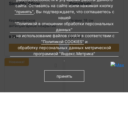
Simplify 20см
Spectrum
сайта. Оставаясь на сайте и/или нажимая кнопку
"принять"
, Вы подтверждаете, что соглашаетесь с
нашей
Керамическое
Лезвие 18 см
"Политикой в отношении обработки персональных
антипригарное покрытие
данных"
, на использование файлов cookie в соответствии с
9 750
23 750
"Политикой COOKIES"
и
обработку персональных данных метрической
Купить
Купить
программой "Яндекс.Метрика"
.
Новинка!
принять
Сковорода Zwilling
Набор стаканов для
Simplify 24см
эспрессо Zwilling
Sorrento