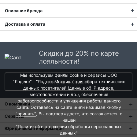
Описание бренда
Доставка и оплата
Доставка заказа:
Доставка в Москве и области
Скидки до 20% по карте
В Москве и Московской области доставка курьером до
лояльности!
двери.
Мы используем файлы cookie и сервисы ООО
Стоимость доставки в Москве в пределах МКАД
399 руб.
,
получить скидки
"Яндекс" - "Яндекс.Метрика" для сбора технических
в Московской Области и Москве за МКАД
599 руб.
Турецкое качество в каждой
данных посетителей (данные об IP-адресе,
Интервал доставки по Московской области - с 10 до 22
чугунной форме
местоположении и др.), обеспечения
часов.
работоспособности и улучшения работы данного
О компании
При заказе в пункт выдачи СДЭК доставка по Москве
сайта. Оставаясь на сайте и/или нажимая кнопку
Бренд
LAVA
, основанный в 2011 году компанией
Lava Metal
рассчитывается согласно тарифу СДЭК. Доставка в пункт
"принять"
, Вы подтверждаете, что соглашаетесь с
О нас
Сервисы
Casting Industry Inc.
, является динамично развивающимся
выдачи осуществляется только предоплаченных заказов.
нашей
производителем на юго-западе Турции. С самого начала
Магазины
"Политикой в отношении обработки персональных
Оплата и тарифы доставки
Юридическая информация
Срок доставки от 1 до 2 дней.
главной миссией компании стало производство
данных"
Новости