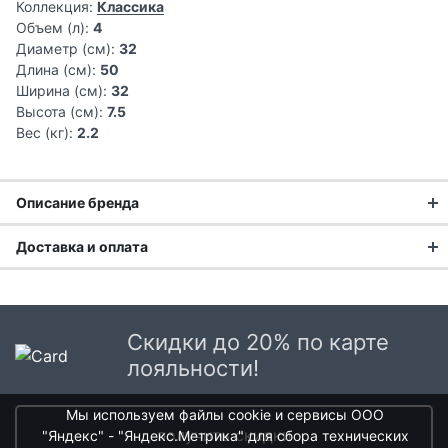
Коллекция:
Классика
Объем (л):
4
Диаметр (см):
32
Длина (см):
50
Ширина (см):
32
Высота (см):
7.5
Вес (кг):
2.2
Описание бренда
Доставка и оплата
В ассортименте компании Gastrolux вы можете найти
посуду из литого алюминия, которая прекрасно подходит
Доставка заказа:
для любого способа приготовления пищи: жарки, варки,
выпечки и любой другой температурной обработки
Доставка в Москве и области
продуктов и жидкостей. Такая посуда подходит для всех
Скидки до 20% по карте
В Москве и Московской области доставка курьером до
типов плит, включая индукционную. Продукция Gastrolux
лояльности!
двери.
сочетает в себе элегантный дизайн и функциональность,
демонстрирует отличную устойчивость к высоким
Мы используем файлы cookie и сервисы ООО
Стоимость доставки в Москве в пределах МКАД
399 руб.
,
температурам и химическим веществам.
получить скидки
"Яндекс" - "Яндекс.Метрика" для сбора технических
в Московской Области и Москве за МКАД
599 руб.