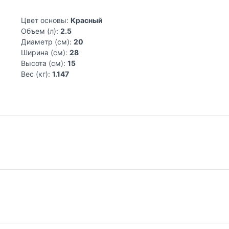
Цвет основы:
Красный
Объем (л):
2.5
Диаметр (см):
20
Ширина (см):
28
Высота (см):
15
Вес (кг):
1.147
го комфорта
 1850 года, когда джентльмен по имени
Томас Плант
основал пре
олее полутора веков бренд остается верным своему призванию 