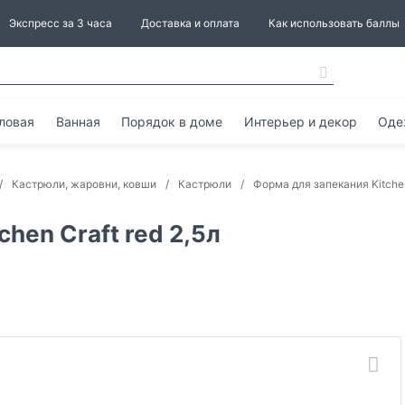
Экспресс за 3 часа
Доставка и оплата
Как использовать баллы
ловая
Ванная
Порядок в доме
Интерьер и декор
Оде
Кастрюли, жаровни, ковши
Кастрюли
Форма для запекания Kitchen
hen Craft red 2,5л