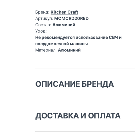
Бренд:
Kitchen Craft
Артикул:
MCMCRD20RED
Состав:
Алюминий
Уход:
Не рекомендуется использование СВЧ и
посудомоечной машины
Материал:
Алюминий
ОПИСАНИЕ БРЕНДА
170 лет на страже кухонно
ДОСТАВКА И ОПЛАТА
Компания Kitchen Craft ведет свою историю с
торговле скобяными и бытовыми товарами. Б
Доставка заказа:
Путь к лидерству