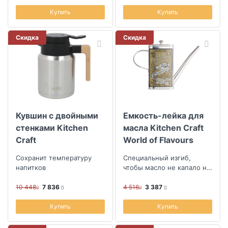
Купить
Купить
Скидка
Скидка
Кувшин с двойными
Емкость-лейка для
стенками Kitchen
масла Kitchen Craft
Craft
World of Flavours
Italian 500мл
Сохранит температуру
Специальный изгиб,
напитков
чтобы масло не капало на
стол
10 448
7 836
4 516
3 387
Купить
Купить