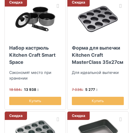
Скидка
Скидка
Набор кастрюль
Форма для выпечки
Kitchen Craft Smart
Kitchen Craft
Space
MasterClass 35х27см
Сэкономят место при
Для идеальной выпечки
хранении
18 584
13 938
7 036
5 277
Купить
Купить
Скидка
Скидка