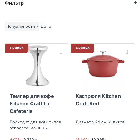
Фильтр
Бренд
Популярности
Цене
Материал
Скидка
Скидка
Цвет основы
Коллекция
Темпер для кофе
Кастрюля Kitchen
Скидка
Kitchen Craft La
Craft Red
Cafeterie
Размер скидки, %
Подходит для всех типов
Диаметр 24 см, 4 литра
эспрессо-машин и
кофеварок
4 976
3 732
16 380
12 285