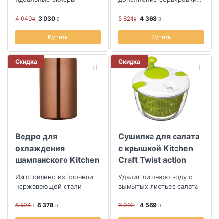
вашего стола
4 040
3 030
5 824
4 368
Купить
Купить
Скидка
Скидка
Ведро для
Сушилка для салата
охлаждения
с крышкой Kitchen
шампанского Kitchen
Craft Twist action
Craft
Изготовлено из прочной
Удалит лишнюю воду с
нержавеющей стали
вымытых листьев салата
8 504
6 378
6 092
4 569