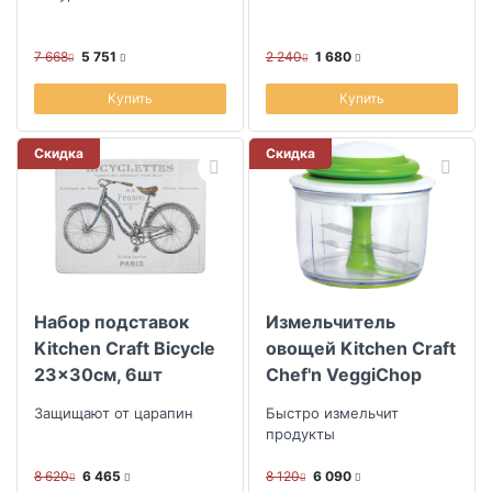
7 668
5 751
2 240
1 680
Купить
Купить
Скидка
Скидка
Набор подставок
Измельчитель
Kitchen Craft Bicycle
овощей Kitchen Craft
23x30см, 6шт
Chef'n VeggiChop
Защищают от царапин
Быстро измельчит
продукты
8 620
6 465
8 120
6 090