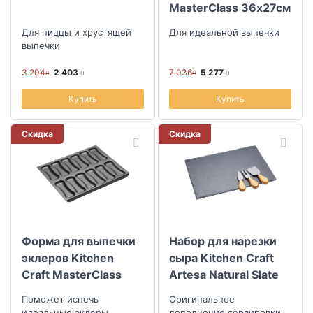
MasterClass 36х27см
Для пиццы и хрустящей
Для идеальной выпечки
выпечки
3 204
2 403
7 036
5 277
Купить
Купить
Скидка
Скидка
Форма для выпечки
Набор для нарезки
эклеров Kitchen
сыра Kitchen Craft
Craft MasterClass
Artesa Natural Slate
Поможет испечь
Оригинальное
идеальные эклеры
дополнение сервировки