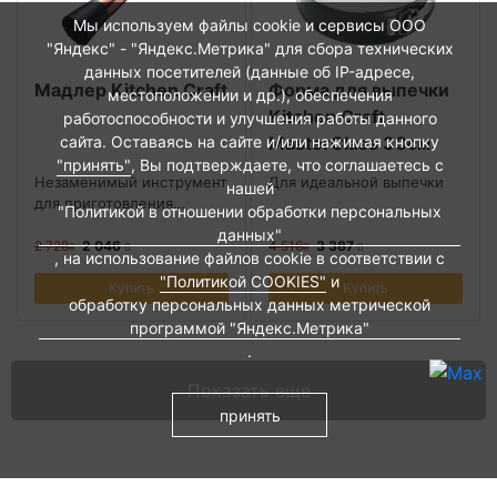
Мы используем файлы cookie и сервисы ООО
"Яндекс" - "Яндекс.Метрика" для сбора технических
данных посетителей (данные об IP-адресе,
Мадлер Kitchen Craft
Форма для выпечки
местоположении и др.), обеспечения
Kitchen Craft
работоспособности и улучшения работы данного
сайта. Оставаясь на сайте и/или нажимая кнопку
MasterClass 30см
"принять"
, Вы подтверждаете, что соглашаетесь с
Незаменимый инструмент
Для идеальной выпечки
нашей
для приготовления
"Политикой в отношении обработки персональных
идеальных коктейлей
данных"
2 728
2 046
4 516
3 387
, на использование файлов cookie в соответствии с
"Политикой COOKIES"
и
Купить
Купить
обработку персональных данных метрической
программой "Яндекс.Метрика"
.
Показать еще
принять