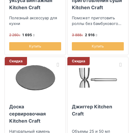
уксуса винтажная
приготовления суши
Kitchen Craft
Kitchen Craft
Полезный аксессуар для
Поможет приготовить
кухни
роллы без бамбукового
коврика
2 260
1 695
3 888
2 916
Купить
Купить
Скидка
Скидка
Доска
Джиггер Kitchen
сервировочная
Craft
Kitchen Craft
Натуральный камень
Объемы 25 и 50 мл