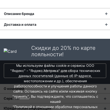
Описание бренда
Доставка и оплата
Доставка заказа:
Доставка в Москве и области
Скидки до 20% по карте
В Москве и Московской области доставка курьером до
лояльности!
двери.
Мы используем файлы cookie и сервисы ООО
Стоимость доставки в Москве в пределах МКАД
399 руб.
,
получить скидки
"Яндекс" - "Яндекс.Метрика" для сбора технических
в Московской Области и Москве за МКАД
599 руб.
Турецкое качество в каждой
данных посетителей (данные об IP-адресе,
Интервал доставки по Московской области - с 10 до 22
чугунной форме
местоположении и др.), обеспечения
часов.
работоспособности и улучшения работы данного
О компании
При заказе в пункт выдачи СДЭК доставка по Москве
сайта. Оставаясь на сайте и/или нажимая кнопку
рассчитывается согласно тарифу СДЭК. Доставка в пункт
Бренд
LAVA
, основанный в 2011 году компанией
Lava Metal
"принять"
, Вы подтверждаете, что соглашаетесь с
О нас
Сервисы
выдачи осуществляется только предоплаченных заказов.
Casting Industry Inc.
, является динамично развивающимся
нашей
производителем на юго-западе Турции. С самого начала
Магазины
"Политикой в отношении обработки персональных
Оплата и тарифы доставки
Юридическая информация
Срок доставки от 1 до 2 дней.