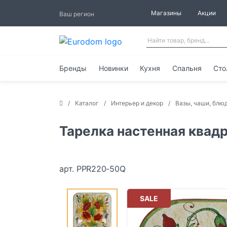
Магазины
Акции
Ваш регион
Бренды
Новинки
Кухня
Спальня
Сто
Каталог
Интерьер и декор
Вазы, чаши, блю
Тарелка настенная квадр
арт. PPR220-50Q
SALE