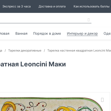
Экспресс за 3 часа
Доставка и оплата
Как использовать баллы
ловая
Ванная
Порядок в доме
Интерьер и декор
Оде
да
Тарелки декоративные
Тарелка настенная квадратная Leoncini Ма
атная Leoncini Маки