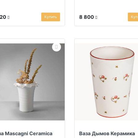
520
8 800
Купить
Куп
за Mascagni Ceramica
Ваза Дымов Керамика