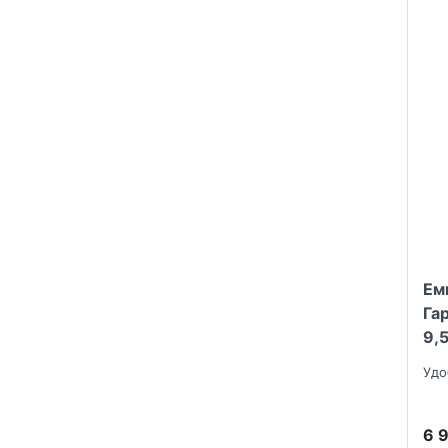
Ем
Га
9,
Удо
6 