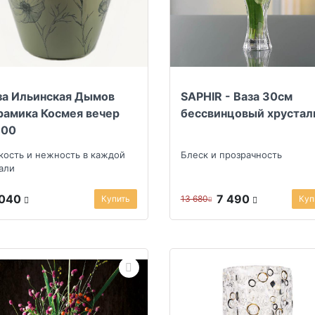
за Ильинская Дымов
SAPHIR - Ваза 30см
рамика Космея вечер
бессвинцовый хрустал
.00
кость и нежность в каждой
Блеск и прозрачность
али
 040
7 490
Купить
13 680
Куп