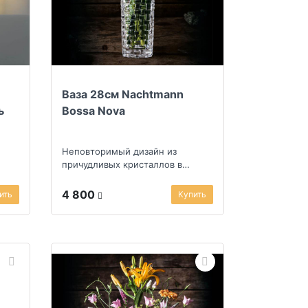
Ваза 28см Nachtmann
ь
Bossa Nova
Неповторимый дизайн из
причудливых кристаллов в
форме квадратов, создающих
плетеный орнамент
4 800
ить
Купить