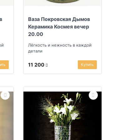
в
Ваза Покровская Дымов
Керамика Космея вечер
20.00
ой
Лёгкость и нежность в каждой
детали
11 200
ить
Купить