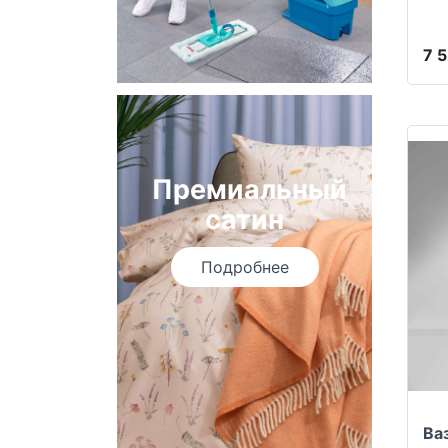
7 
Премиальный
сатин
Подробнее
Ва