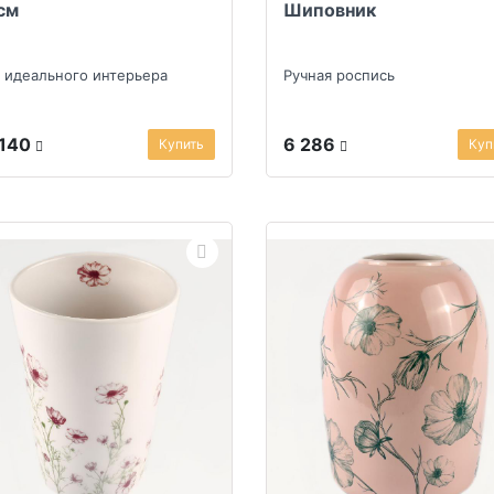
см
Шиповник
 идеального интерьера
Ручная роспись
 140
6 286
Купить
Куп