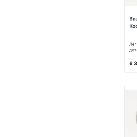
Ва
Ко
Лёг
дет
6 