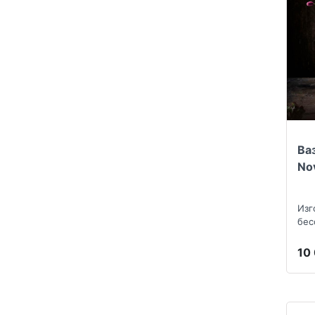
Ва
No
Изг
бес
10