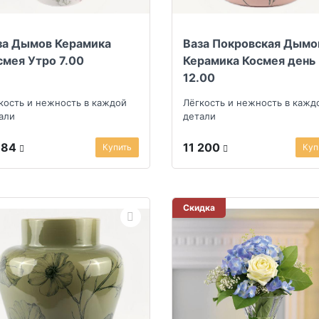
за Дымов Керамика
Ваза Покровская Дымо
смея Утро 7.00
Керамика Космея день
12.00
кость и нежность в каждой
Лёгкость и нежность в кажд
али
детали
384
11 200
Купить
Куп
Скидка