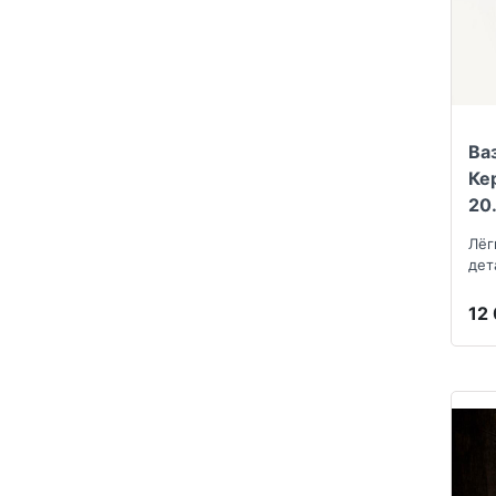
Ва
Ке
20
Лёг
дет
12