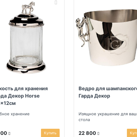
кость для хранения
Ведро для шампанског
рда Декор Horse
Гарда Декор
5x12см
бное хранение
Изящное украшение для ваш
стола
900
22 800
Купить
Куп