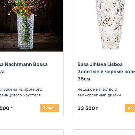
за Nachtmann Bossa
Ваза Jihlava Lisboa
va
Золотые и черные кол
35см
отовлена из прочного
Чешское качество и
свинцового хрусталя
великолепный дизайн
 000
33 500
Купить
Куп