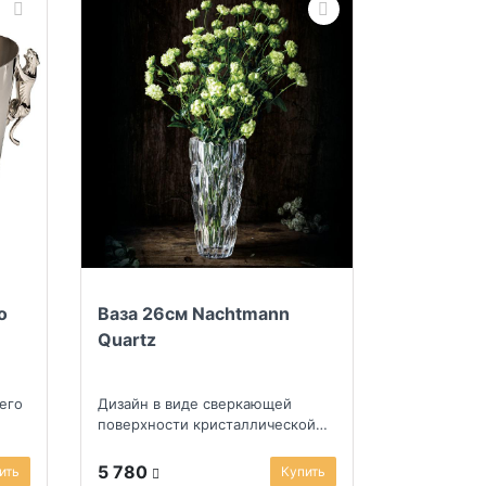
о
Ваза 26см Nachtmann
Quartz
его
Дизайн в виде сверкающей
поверхности кристаллической
структуры кварцевого песка
5 780
ить
Купить