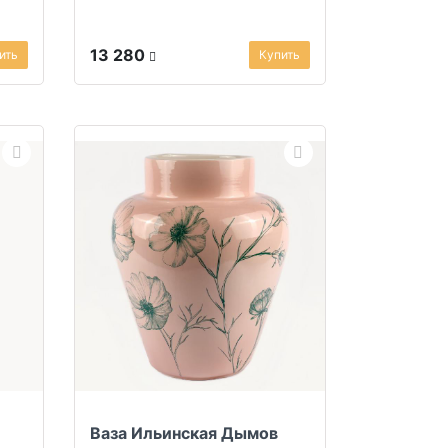
13 280
ить
Купить
Ваза Ильинская Дымов