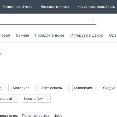
Экспресс за 3 часа
Доставка и оплата
Как использовать баллы
ловая
Ванная
Порядок в доме
Интерьер и декор
Оде
да
нд
Материал
Цвет основы
Коллекция
Скидка
на (см)
Высота (см)
ровать по:
Популярности
Цене