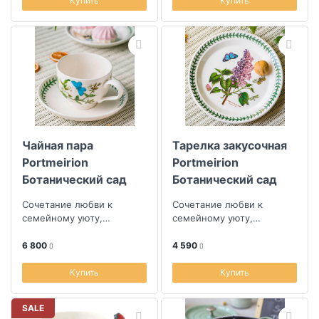
Купить
Купить
Чайная пара
Тарелка закусочная
Portmeirion
Portmeirion
Ботанический сад
Ботанический сад
Cмолевка
Сирень
Сочетание любви к
Сочетание любви к
семейному уюту,
семейному уюту,
уникальности ручной
уникальности ручной
работы и смелостью
работы и смелостью
6 800
4 590
дизайна
дизайна
Купить
Купить
SALE