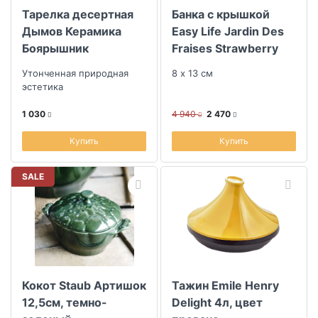
Тарелка десертная
Банка с крышкой
Дымов Керамика
Easy Life Jardin Des
Боярышник
Fraises Strawberry
Утонченная природная
8 х 13 см
эстетика
1 030
4 940
2 470
Купить
Купить
SALE
Кокот Staub Артишок
Тажин Emile Henry
12,5см, темно-
Delight 4л, цвет