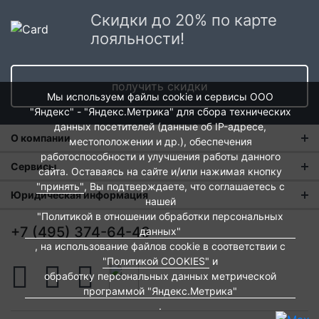
Скидки до 20% по карте
лояльности!
получить скидки
Мы используем файлы cookie и сервисы ООО
"Яндекс" - "Яндекс.Метрика" для сбора технических
данных посетителей (данные об IP-адресе,
О компании
местоположении и др.), обеспечения
работоспособности и улучшения работы данного
О нас
Сервисы
сайта. Оставаясь на сайте и/или нажимая кнопку
"принять"
, Вы подтверждаете, что соглашаетесь с
Магазины
Оплата и тарифы доставки
Юридическая информация
нашей
Новости
"Политикой в отношении обработки персональных
Обмен и возврат
Пользовательское соглашение
+7 (495) 374-64-43
данных"
Контакты
Евродом-бонус
Политика обработки персональных данных
, на использование файлов cookie в соответствии с
"Политикой COOKIES"
и
Развитие сети
Подарочные сертификаты
Политика cookies
обработку персональных данных метрической
Вакансии
программой "Яндекс.Метрика"
Архитекторам и дизайнерам
Согласие на обработку персональных данных
.
Франшиза
Вебмастерам и блоггерам