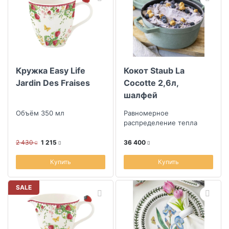
Кружка Easy Life
Кокот Staub La
Jardin Des Fraises
Cocotte 2,6л,
шалфей
Объём 350 мл
Равномерное
распределение тепла
2 430
1 215
36 400
Купить
Купить
SALE