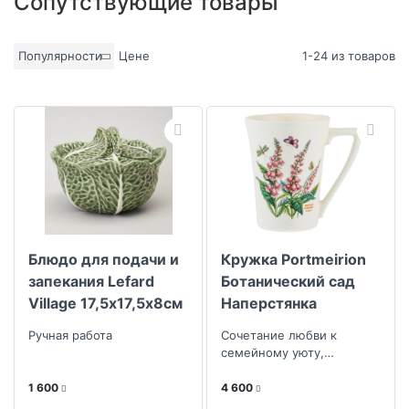
Сопутствующие товары
Популярности
Цене
1-24 из товаров
Блюдо для подачи и
Кружка Portmeirion
запекания Lefard
Ботанический сад
Village 17,5х17,5х8см
Наперстянка
Ручная работа
Сочетание любви к
семейному уюту,
уникальности ручной
работы и смелостью
1 600
4 600
дизайна