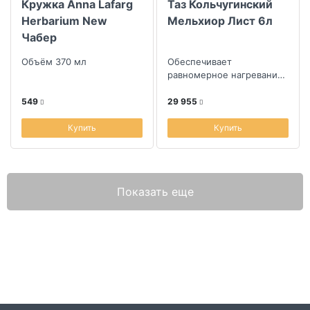
Кружка Anna Lafarg
Таз Кольчугинский
Herbarium New
Мельхиор Лист 6л
Чабер
Объём 370 мл
Обеспечивает
равномерное нагревание
для особого вкуса варенья
549
29 955
Купить
Купить
Показать еще