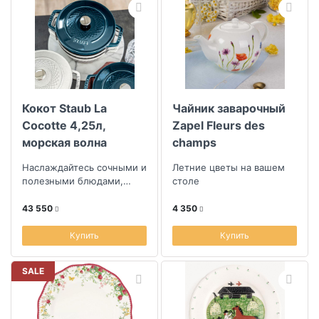
Кокот Staub La
Чайник заварочный
Cocotte 4,25л,
Zapel Fleurs des
морская волна
champs
Наслаждайтесь сочными и
Летние цветы на вашем
полезными блюдами,
столе
запеченными в духовке
43 550
4 350
Купить
Купить
SALE