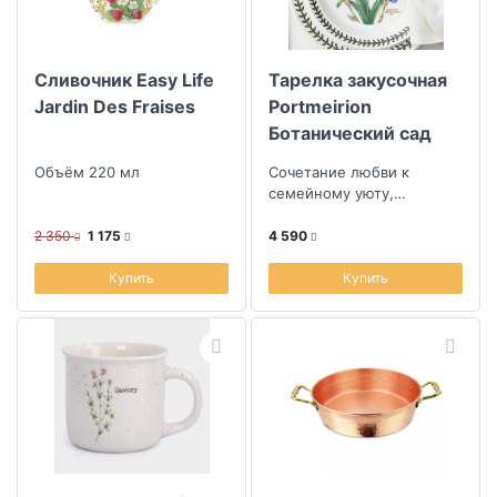
Сливочник Easy Life
Тарелка закусочная
Jardin Des Fraises
Portmeirion
Ботанический сад
Ирис
Объём 220 мл
Сочетание любви к
семейному уюту,
уникальности ручной
работы и смелостью
2 350
1 175
4 590
дизайна
Купить
Купить