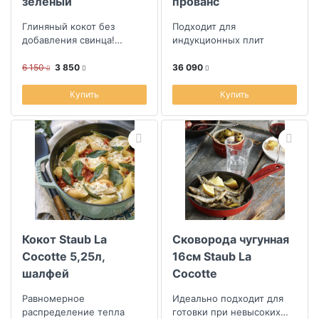
зеленый
прованс
Глиняный кокот без
Подходит для
добавления свинца!
индукционных плит
Можно использовать
даже в микроволновке и
6 150
3 850
36 090
использовать в качес...
Купить
Купить
Кокот Staub La
Сковорода чугунная
Cocotte 5,25л,
16см Staub La
шалфей
Cocotte
Равномерное
Идеально подходит для
распределение тепла
готовки при невысоких