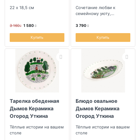
22x18,5см
Азалия
22 х 18,5 см
Сочетание любви к
семейному уюту,
уникальности ручной
работы и смелостью
3 160
1 580
3 790
дизайна
Купить
Купить
Тарелка обеденная
Блюдо овальное
Дымов Керамика
Дымов Керамика
Огород Уткина
Огород Уткина
Охота
Деревня 29x20см
Тёплые истории на вашем
Тёплые истории на вашем
столе
столе