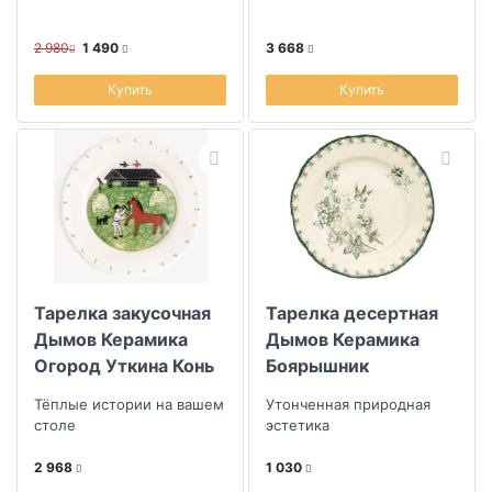
2 980
1 490
3 668
Купить
Купить
Тарелка закусочная
Тарелка десертная
Дымов Керамика
Дымов Керамика
Огород Уткина Конь
Боярышник
Тёплые истории на вашем
Утонченная природная
столе
эстетика
2 968
1 030