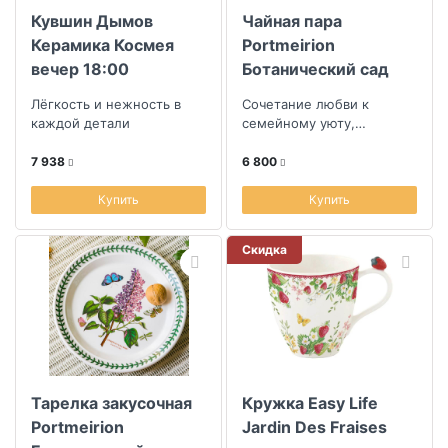
Кувшин Дымов
Чайная пара
Керамика Космея
Portmeirion
вечер 18:00
Ботанический сад
Cмолевка
Лёгкость и нежность в
Сочетание любви к
каждой детали
семейному уюту,
уникальности ручной
работы и смелостью
7 938
6 800
дизайна
Купить
Купить
Скидка
Тарелка закусочная
Кружка Easy Life
Portmeirion
Jardin Des Fraises