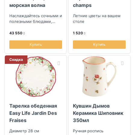
морская волна
champs
Наслаждайтесь сочными и
Летние цветы на вашем
полезными блюдами,
столе
запеченными в духовке
43 550
1 520
Купить
Купить
Скидка
Тарелка обеденная
Кувшин Дымов
Easy Life Jardin Des
Керамика Шиповник
Fraises
350мл
Диаметр 28 см
Ручная роспись