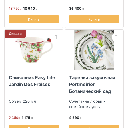
18 750
10 940
36 400
Купить
Купить
Скидка
Сливочник Easy Life
Тарелка закусочная
Jardin Des Fraises
Portmeirion
Ботанический сад
Ирис
Объём 220 мл
Сочетание любви к
семейному уюту,
уникальности ручной
работы и смелостью
2 350
1 175
4 590
дизайна