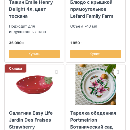
Тажин Emile Henry
Блюдо с крышкой
Delight 4л, цвет
прямоугольное
тоскана
Lefard Family Farm
19x13x6,5см
Подходит для
Объём 740 мл
индукционных плит
36 090
1 950
Купить
Купить
Скидка
Салатник Easy Life
Тарелка обеденная
Jardin Des Fraises
Portmeirion
Strawberry
Ботанический сад