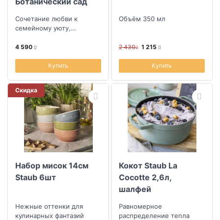
Ботанический сад
Сирень
Сочетание любви к
Объём 350 мл
семейному уюту,
уникальности ручной
работы и смелостью
4 590
2 430
1 215
дизайна
Купить
Купить
Скидка
Набор мисок 14см
Кокот Staub La
Staub 6шт
Cocotte 2,6л,
шалфей
Нежные оттенки для
Равномерное
кулинарных фантазий
распределение тепла