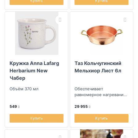
Купить
Купить
Кружка Anna Lafarg
Таз Кольчугинский
Herbarium New
Мельхиор Лист 6л
Чабер
Объём 370 мл
Обеспечивает
равномерное нагревание
для особого вкуса варенья
549
29 955
Купить
Купить