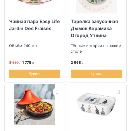
Чайная пара Easy Life
Тарелка закусочная
Jardin Des Fraises
Дымов Керамика
Огород Уткина
Охота
Объём 240 мл
Тёплые истории на вашем
столе
3 550
1 775
2 968
Купить
Купить