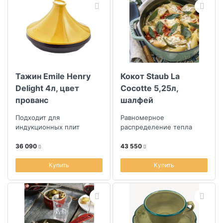
Тажин Emile Henry
Кокот Staub La
Delight 4л, цвет
Cocotte 5,25л,
прованс
шалфей
Подходит для
Равномерное
индукционных плит
распределение тепла
36 090
43 550
Купить
Купить