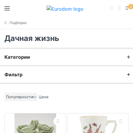
0
Подборки
Дачная жизнь
Категории
Кухня
Фильтр
Столовая
Бренд
Популярности
Цене
Порядок в доме
Материал
Интерьер и декор
Цвет основы