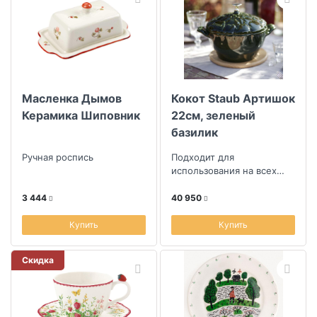
Масленка Дымов
Кокот Staub Артишок
Керамика Шиповник
22см, зеленый
базилик
Ручная роспись
Подходит для
использования на всех
типах плит и в духовке
3 444
40 950
Купить
Купить
Скидка