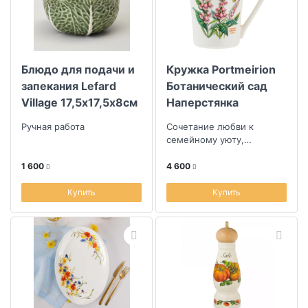
Коллекция
Блюдо для подачи и
Кружка Portmeirion
Скидка
запекания Lefard
Ботанический сад
Village 17,5х17,5х8см
Наперстянка
Размер скидки, %
Ручная работа
Сочетание любви к
семейному уюту,
уникальности ручной
работы и смелостью
1 600
4 600
дизайна
Купить
Купить