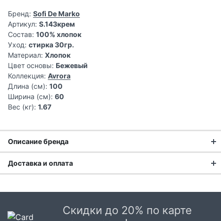
Бренд:
Sofi De Marko
Артикул:
S.143крем
Состав:
100% хлопок
Уход:
стирка 30гр.
Материал:
Хлопок
Цвет основы:
Бежевый
Коллекция:
Avrora
Длина (см):
100
Ширина (см):
60
Вес (кг):
1.67
Описание бренда
Доставка и оплата
Текстильная компания Sofi De MarkO основана в 2012 году
и уже успела завоевать сердца розничных покупателей.
Доставка заказа:
Благодаря короткому циклу производства, дизайнерские
решения создаются на основе последних тенденций в
Доставка в Москве и области
домашнем интерьере. Подобная система позволяет
Скидки до 20% по карте
В Москве и Московской области доставка курьером до
максимально быстро обновлять ассортимент, пополняя его