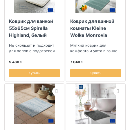
Коврик для ванной
Коврик для ванной
55x65см Spirella
комнаты Kleine
Highland, белый
Wolke Monrovia
60x60см, зеленый
Не скользит и подходит
Мягкий коврик для
для полов с подогревом
комфорта и уюта в ванной
комнате
5 480
7 040
Купить
Купить