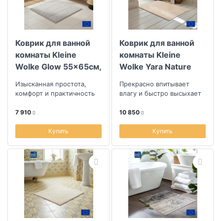
Коврик для ванной
Коврик для ванной
комнаты Kleine
комнаты Kleine
Wolke Glow 55x65см,
Wolke Yara Nature
светло-серый
60x100см
Изысканная простота,
Прекрасно впитывает
комфорт и практичность
влагу и быстро высыхает
7 910
10 850
Купить
Купить