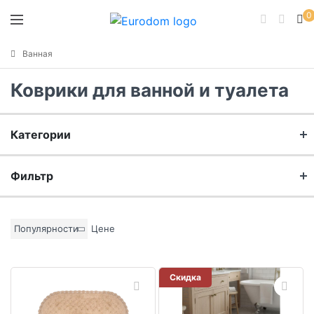
0
Ванная
Коврики для ванной и туалета
Категории
Коврики для ванной
Фильтр
Коврики для туалета
Бренд
Популярности
Цене
Коврики противоскользящие
Материал
Скидка
Цвет основы