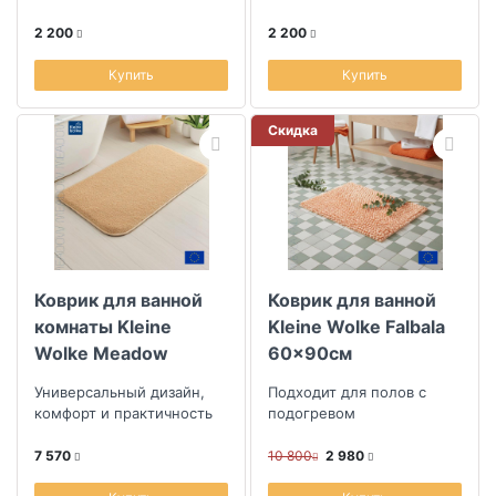
2 200
2 200
Купить
Купить
Скидка
Коврик для ванной
Коврик для ванной
комнаты Kleine
Kleine Wolke Falbala
Wolke Meadow
60x90см
60x90см, бежевый
Универсальный дизайн,
Подходит для полов с
комфорт и практичность
подогревом
7 570
10 800
2 980