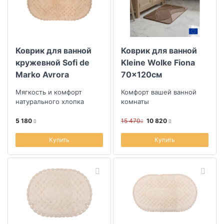
Коллекция
Коврик для ванной
Коврик для ванной
Скидка
кружевной Sofi de
Kleine Wolke Fiona
Marko Avrora
70x120см
Размер скидки, %
60х100см, капучино
Мягкость и комфорт
Комфорт вашей ванной
натурального хлопка
комнаты
Длина (см)
5 180
15 470
10 820
Купить
Купить
Ширина (см)