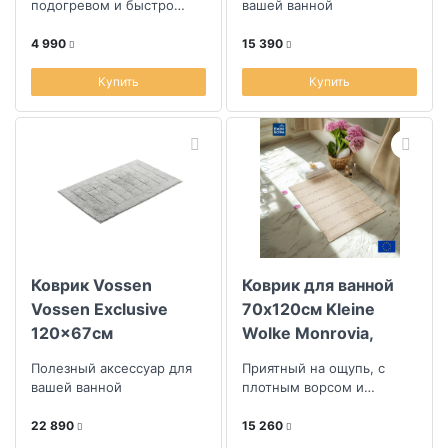
подогревом и быстро
вашей ванной
сохнет
4 990
15 390
Купить
Купить
Коврик Vossen
Коврик для ванной
Vossen Exclusive
70x120см Kleine
120x67см
Wolke Monrovia,
бежевый
Полезный аксессуар для
Приятный на ощупь, с
вашей ванной
плотным ворсом и
противоскользящим
покрытием
22 890
15 260