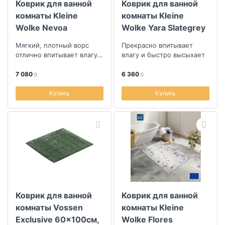
Коврик для ванной
Коврик для ванной
комнаты Kleine
комнаты Kleine
Wolke Nevoa
Wolke Yara Slategrey
60x60см, светло-
50x60см
Мягкий, плотный ворс
Прекрасно впитывает
голубой
отлично впитывает влагу и
влагу и быстро высыхает
быстро сохнет
7 080
6 360
Купить
Купить
Коврик для ванной
Коврик для ванной
комнаты Vossen
комнаты Kleine
Exclusive 60x100см,
Wolke Flores