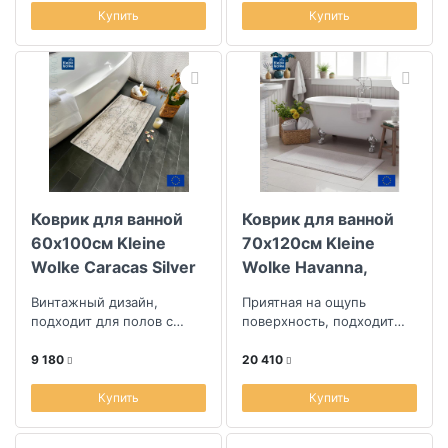
Купить
Купить
Коврик для ванной
Коврик для ванной
60x100см Kleine
70x120см Kleine
Wolke Caracas Silver
Wolke Havanna,
grey, серый
серебряный
Винтажный дизайн,
Приятная на ощупь
подходит для полов с
поверхность, подходит
подогревом
для полов с подогревом,
практичный и
9 180
20 410
долговечный
Купить
Купить