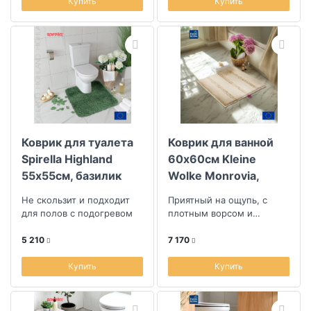
Купить
Купить
Коврик для туалета
Коврик для ванной
Spirella Highland
60x60см Kleine
55х55см, базилик
Wolke Monrovia,
бежевый
Не скользит и подходит
Приятный на ощупь, с
для полов с подогревом
плотным ворсом и
противоскользящим
покрытием
5 210
7 170
Купить
Купить