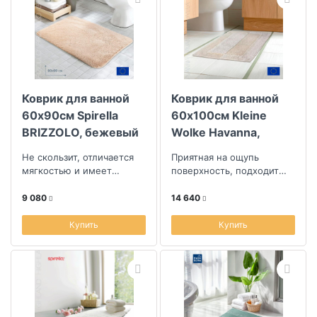
Коврик для ванной
Коврик для ванной
60x90см Spirella
60x100см Kleine
BRIZZOLO, бежевый
Wolke Havanna,
натуральный
Не скользит, отличается
Приятная на ощупь
мягкостью и имеет
поверхность, подходит
пушистый ворс
для полов с подогревом,
практичный и
9 080
14 640
долговечный
Купить
Купить