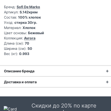
Бренд:
Sofi De Marko
Артикул:
S.142крем
Состав:
100% хлопок
Уход:
стирка 30гр.
Материал:
Хлопок
Цвет основы:
Бежевый
Коллекция:
Avrora
Длина (см):
70
Ширина (см):
50
Вес (кг):
0.993
Описание бренда
Доставка и оплата
Текстильная компания Sofi De MarkO основана в 2012 году
и уже успела завоевать сердца розничных покупателей.
Доставка заказа:
Благодаря короткому циклу производства, дизайнерские
решения создаются на основе последних тенденций в
Доставка в Москве и области
домашнем интерьере. Подобная система позволяет
Скидки до 20% по карте
В Москве и Московской области доставка курьером до
максимально быстро обновлять ассортимент, пополняя его