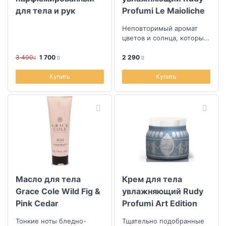
для тела и рук
Profumi Le Maioliche
Sellection of Art
Позитанская роза
Неповторимый аромат
Magic Forest
450мл
цветов и солнца, который
являлся вдохновением
для этой композиции с
3 400
1 700
2 290
нежными цвет...
Купить
Купить
Масло для тела
Крем для тела
Grace Cole Wild Fig &
увлажняющий Rudy
Pink Cedar
Profumi Art Edition
Милан
Тонкие ноты бледно-
Тщательно подобранные