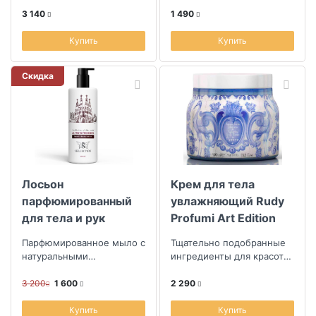
заботу о коже,
3 140
1 490
Купить
Купить
Скидка
Лосьон
Крем для тела
парфюмированный
увлажняющий Rudy
для тела и рук
Profumi Art Edition
Sellection of the
Флоренция
Парфюмированное мыло с
Тщательно подобранные
World La Fruta
натуральными
ингредиенты для красоты
Prohibida
увлажняющими и
кожи
питающими
3 200
1 600
2 290
компонентами
Купить
Купить