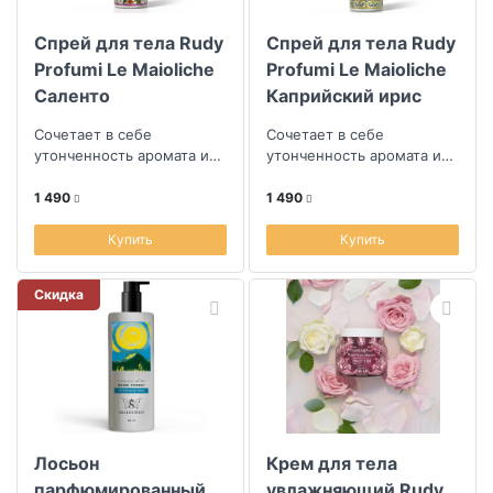
Спрей для тела Rudy
Спрей для тела Rudy
Скидка
Profumi Le Maioliche
Profumi Le Maioliche
Саленто
Каприйский ирис
Длина (см)
Сочетает в себе
Сочетает в себе
утонченность аромата и
утонченность аромата и
заботу о коже,
заботу о коже,
Ширина (см)
1 490
1 490
Купить
Купить
Скидка
Лосьон
Крем для тела
парфюмированный
увлажняющий Rudy