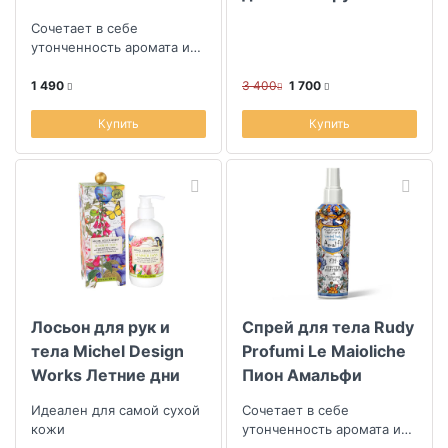
Sellection of Art
Сочетает в себе
Rendezvous
утонченность аромата и
заботу о коже,
1 490
3 400
1 700
Купить
Купить
Лосьон для рук и
Спрей для тела Rudy
тела Michel Design
Profumi Le Maioliche
Works Летние дни
Пион Амальфи
Идеален для самой сухой
Сочетает в себе
кожи
утонченность аромата и