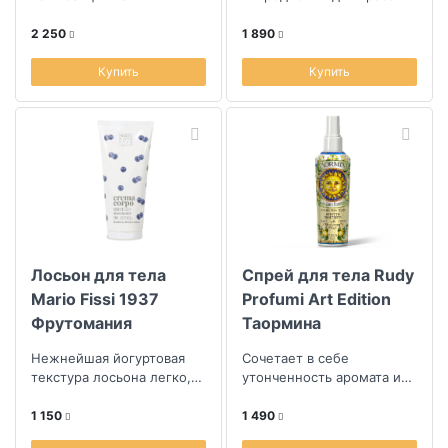
цитрусовых откроется
кожи
яркой мякотью
2 250
1 890
грейпфрута, терпкими
ягодами черной с...
Купить
Купить
Лосьон для тела
Спрей для тела Rudy
Mario Fissi 1937
Profumi Art Edition
Фрутомания
Таормина
Голубика
Нежнейшая йогуртовая
Сочетает в себе
текстура лосьона легко,
утонченность аромата и
равномерно
заботу о коже,
распределяется по коже,
1 150
1 490
мгновенно впитываетс...