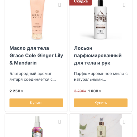
Скидка
Масло для тела
Лосьон
Grace Cole Ginger Lily
парфюмированный
& Mandarin
для тела и рук
Sellection of the
Благородный аромат
Парфюмированное мыло с
World Malabar Pepper
янтаря соединяется с
натуральными
роскошью экзотической
увлажняющими и
лилии
питающими
2 250
3 200
1 600
компонентами
Купить
Купить