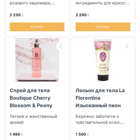
розового кашемира,
ингредиенты для красоты
мягкого инжира, персика
кожи
и сливы
2 250
2 290
Купить
Купить
Спрей для тела
Лосьон для тела La
Boutique Cherry
Florentina
Blossom & Peony
Изысканный пион
Легкий и женственный
Бережно заботится о
аромат
чувствительной коже,
питая и увлажняя ее, не
вызывает раздражения
1 490
1 500