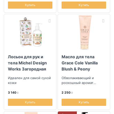
Купить
Купить
Лосьон для рук и
Масло для тела
тела Michel Design
Grace Cole Vanilla
Works Загородная
Blush & Peony
Жизнь
Идеален для самой сухой
Обволакивающий и
кожи
роскошный аромат
ванили, бобов тонка и
пралине
3 140
2 250
Купить
Купить