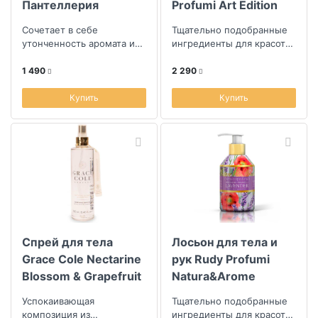
Пантеллерия
Profumi Art Edition
Пантеллерия
Сочетает в себе
Тщательно подобранные
утонченность аромата и
ингредиенты для красоты
заботу о коже,
кожи
1 490
2 290
Купить
Купить
Спрей для тела
Лосьон для тела и
Grace Cole Nectarine
рук Rudy Profumi
Blossom & Grapefruit
Natura&Arome
Лаванда
Успокаивающая
Тщательно подобранные
композиция из
ингредиенты для красоты