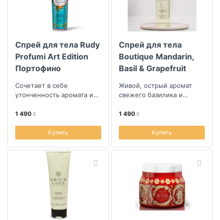
Спрей для тела Rudy
Спрей для тела
Profumi Art Edition
Boutique Mandarin,
Портофино
Basil & Grapefruit
Сочетает в себе
Живой, острый аромат
утонченность аромата и
свежего базилика и
заботу о коже,
дольки сочного
грейпфрута
1 490
1 490
Купить
Купить