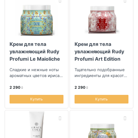
Крем для тела
Крем для тела
увлажняющий Rudy
увлажняющий Rudy
Profumi Le Maioliche
Profumi Art Edition
Каприйский ирис
Венеция
Сладкие и нежные ноты
Тщательно подобранные
450мл
ароматных цветов ириса и
ингредиенты для красоты
иланг-иланга
кожи
2 290
2 290
Купить
Купить