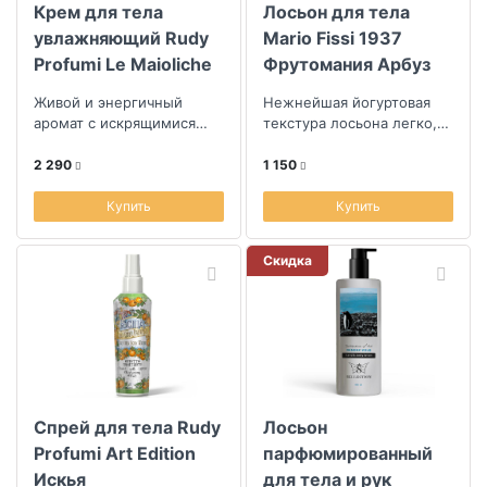
Крем для тела
Лосьон для тела
увлажняющий Rudy
Mario Fissi 1937
Profumi Le Maioliche
Фрутомания Арбуз
Солнце Сардинии
Живой и энергичный
Нежнейшая йогуртовая
450мл
аромат с искрящимися
текстура лосьона легко,
нотами бергамота,
равномерно
зеленого лимона и шисо с
распределяется по коже,
2 290
1 150
ароматными древес...
мгновенно впитываетс...
Купить
Купить
Скидка
Спрей для тела Rudy
Лосьон
Profumi Art Edition
парфюмированный
Искья
для тела и рук