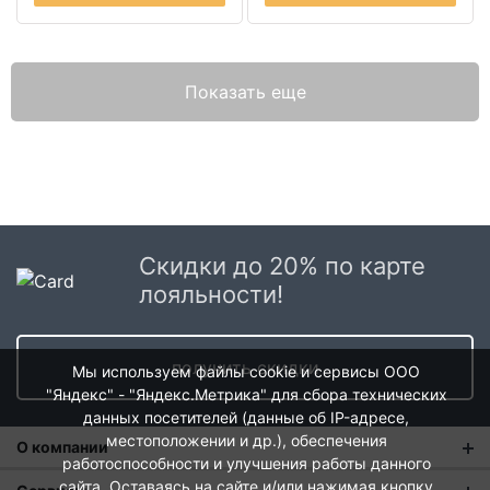
Показать еще
Скидки до 20% по карте
лояльности!
получить скидки
Мы используем файлы cookie и сервисы ООО
"Яндекс" - "Яндекс.Метрика" для сбора технических
данных посетителей (данные об IP-адресе,
местоположении и др.), обеспечения
О компании
работоспособности и улучшения работы данного
сайта. Оставаясь на сайте и/или нажимая кнопку
О нас