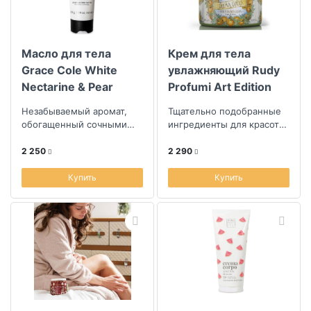
Масло для тела
Крем для тела
Grace Cole White
увлажняющий Rudy
Nectarine & Pear
Profumi Art Edition
Искья
Незабываемый аромат,
Тщательно подобранные
обогащенный сочными
ингредиенты для красоты
нотами фруктового сада
кожи
2 250
2 290
Купить
Купить