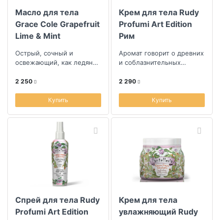
Масло для тела
Крем для тела Rudy
Grace Cole Grapefruit
Profumi Art Edition
Lime & Mint
Рим
Острый, сочный и
Аромат говорит о древних
освежающий, как ледяной
и соблазнительных
мохито на тропическом
ароматах, таких как
пляже
цветок туберозы и
2 250
2 290
сладость кокосового...
Купить
Купить
Спрей для тела Rudy
Крем для тела
Profumi Art Edition
увлажняющий Rudy