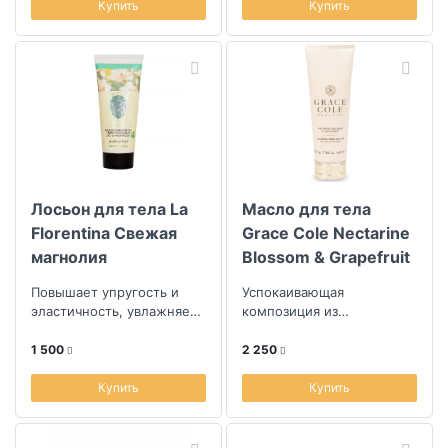
Купить
Купить
Лосьон для тела La
Масло для тела
Florentina Свежая
Grace Cole Nectarine
магнолия
Blossom & Grapefruit
Повышает упругость и
Успокаивающая
эластичность, увлажняет,
композиция из
тонизирует и освежает
цитрусовых откроется
кожу
яркой мякотью
1 500
2 250
грейпфрута, терпкими
ягодами черной с...
Купить
Купить