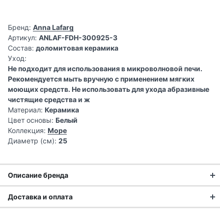
Бренд:
Anna Lafarg
Артикул:
ANLAF-FDH-300925-3
Состав:
доломитовая керамика
Уход:
Не подходит для использования в микроволновой печи.
Рекомендуется мыть вручную с применением мягких
моющих средств. Не использовать для ухода абразивные
чистящие средства и ж
Материал:
Керамика
Цвет основы:
Белый
Коллекция:
Море
Диаметр (см):
25
Описание бренда
Анна Лафарг: 25 лет создания
Доставка и оплата
эстетики домашнего уюта
Доставка заказа: