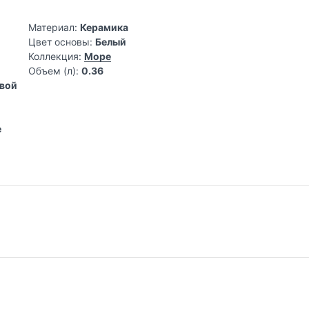
Материал:
Керамика
Цвет основы:
Белый
Коллекция:
Море
Объем (л):
0.36
овой
е
ания эстетики домашнего уюта
 посуды и предметов интерьера, где каждый элемент тщательн
века компания объединяет лучшие традиции европейского качес