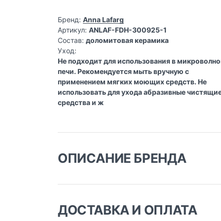
Бренд:
Anna Lafarg
Артикул:
ANLAF-FDH-300925-1
Состав:
доломитовая керамика
Уход:
Не подходит для использования в микроволн
печи. Рекомендуется мыть вручную с
применением мягких моющих средств. Не
использовать для ухода абразивные чистящи
средства и ж
ОПИСАНИЕ БРЕНДА
Анна Лафарг: 25 лет созд
Бренд «Анна Лафарг» — это мир изысканной
ДОСТАВКА И ОПЛАТА
гармонии и тепла. На протяжении четверти 