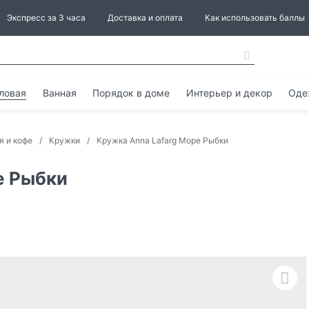
Экспресс за 3 часа
Доставка и оплата
Как использовать баллы
ловая
Ванная
Порядок в доме
Интерьер и декор
Оде
я и кофе
Кружки
Кружка Anna Lafarg Море Рыбки
е Рыбки