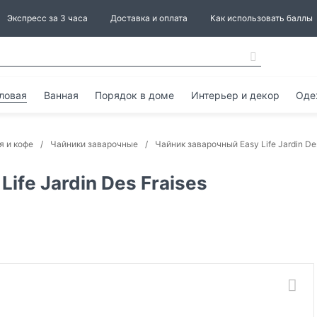
Экспресс за 3 часа
Доставка и оплата
Как использовать баллы
ловая
Ванная
Порядок в доме
Интерьер и декор
Оде
я и кофе
Чайники заварочные
Чайник заварочный Easy Life Jardin Des
ife Jardin Des Fraises