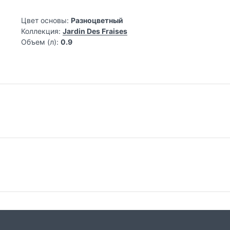
Цвет основы:
Разноцветный
Коллекция:
Jardin Des Fraises
Объем (л):
0.9
Самовывоз из магазина на Трубной
До
Весь товар, представленный в каталоге
Сто