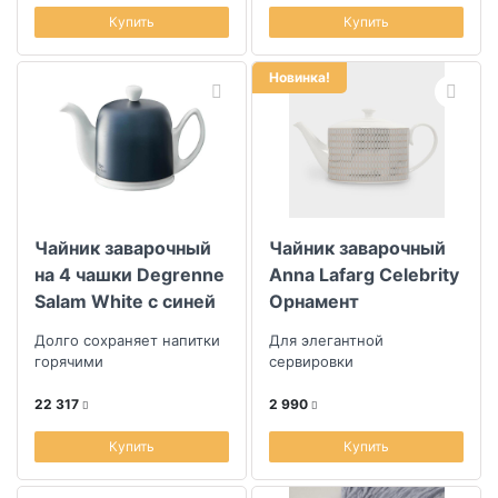
Купить
Купить
Новинка!
Чайник заварочный
Чайник заварочный
на 4 чашки Degrenne
Anna Lafarg Celebrity
Salam White с синей
Орнамент
крышкой
Долго сохраняет напитки
Для элегантной
горячими
сервировки
22 317
2 990
Купить
Купить