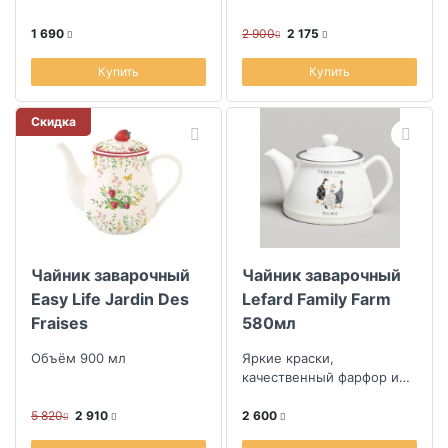
1 690
2 900
2 175
Купить
Купить
Скидка
Чайник заварочный
Чайник заварочный
Easy Life Jardin Des
Lefard Family Farm
Fraises
580мл
Объём 900 мл
Яркие краски,
качественный фарфор и
уют в каждой детали
5 820
2 910
2 600