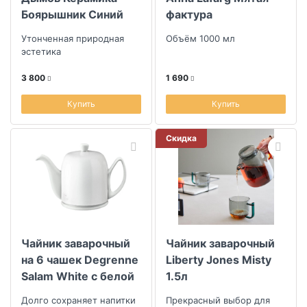
Боярышник Синий
фактура
1,3л
Утонченная природная
Объём 1000 мл
эстетика
3 800
1 690
Купить
Купить
Скидка
Чайник заварочный
Чайник заварочный
на 6 чашек Degrenne
Liberty Jones Misty
Salam White с белой
1.5л
крышкой
Долго сохраняет напитки
Прекрасный выбор для