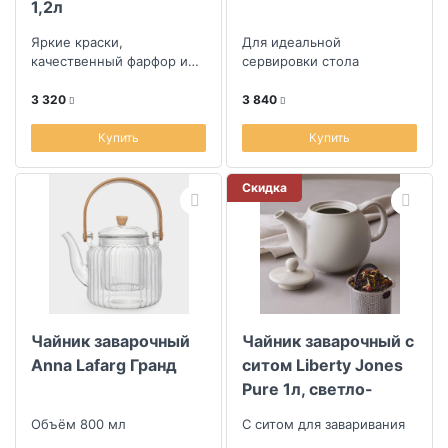
1,2л
Яркие краски,
Для идеальной
качественный фарфор и
сервировки стола
уют в каждой детали
3 320
3 840
Купить
Купить
Скидка
Чайник заварочный
Чайник заварочный с
Anna Lafarg Гранд
ситом Liberty Jones
Pure 1л, светло-
серый
Объём 800 мл
С ситом для заваривания