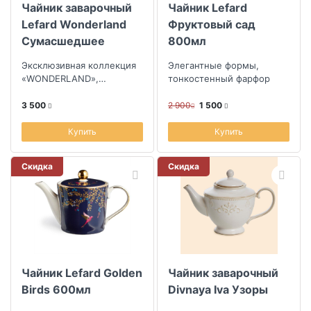
Чайник заварочный
Чайник Lefard
Lefard Wonderland
Фруктовый сад
Сумасшедшее
800мл
чаепитие
Эксклюзивная коллекция
Элегантные формы,
«WONDERLAND»,
тонкостенный фарфор
созданная по мотивам
литературных
3 500
2 900
1 500
произведений в стиле
фэнтези,...
Купить
Купить
Скидка
Скидка
Чайник Lefard Golden
Чайник заварочный
Birds 600мл
Divnaya Iva Узоры