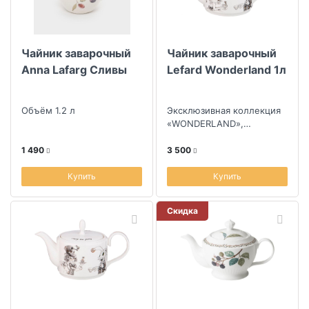
Чайник заварочный
Чайник заварочный
Anna Lafarg Сливы
Lefard Wonderland 1л
Объём 1.2 л
Эксклюзивная коллекция
«WONDERLAND»,
созданная по мотивам
литературных
1 490
3 500
произведений в стиле
фэнтези,...
Купить
Купить
Скидка