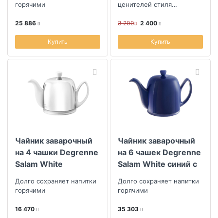
горячими
ценителей стиля
минимализм
25 886
3 200
2 400
Купить
Купить
Чайник заварочный
Чайник заварочный
на 4 чашки Degrenne
на 6 чашек Degrenne
Salam White
Salam White синий с
синей крышкой
Долго сохраняет напитки
Долго сохраняет напитки
горячими
горячими
16 470
35 303