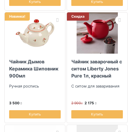
Купить
Купить
Новинка!
Скидка
Чайник Дымов
Чайник заварочный с
Керамика Шиповник
ситом Liberty Jones
900мл
Pure 1л, красный
Ручная роспись
С ситом для заваривания
3 500
2 900
2 175
Купить
Купить