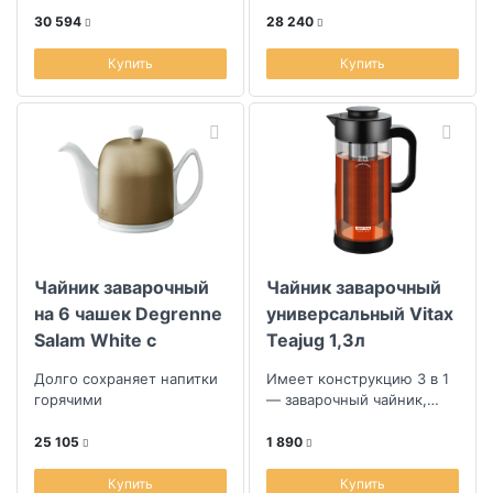
30 594
28 240
Купить
Купить
Чайник заварочный
Чайник заварочный
на 6 чашек Degrenne
универсальный Vitax
Salam White с
Teajug 1,3л
крышкой бронзового
Долго сохраняет напитки
Имеет конструкцию 3 в 1
цвета
горячими
— заварочный чайник,
кофейник или кувшин
25 105
1 890
Купить
Купить