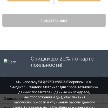
Показать еще
Скидки до 20% по карте
лояльности!
получить скидки
Мы используем файлы cookie и сервисы ООО
"Яндекс" - "Яндекс.Метрика" для сбора технических
данных посетителей (данные об IP-адресе,
местоположении и др.), обеспечения
О компании
работоспособности и улучшения работы данного
сайта. Оставаясь на сайте и/или нажимая кнопку
О нас