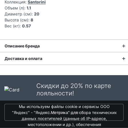
Коллекция:
Santorini
Объем (л):
1.1
Диаметр (см):
20
Высота (см):
8
Вес (кг):
0.57
Описание бренда
Доставка и оплата
Английский стиль в каждой
Доставка заказа:
детали
Доставка в Москве и области
Скидки до 20% по карте
Liberty Jones
— молодой бренд фарфоровой посуды в
В Москве и Московской области доставка курьером до
лояльности!
английском стиле. Разнообразные по дизайну коллекции
двери.
бренда позволят подобрать решение, подходящее для
любого интерьера. Вся посуда бренда долговечна и
Мы используем файлы cookie и сервисы ООО
Стоимость доставки в Москве в пределах МКАД
399 руб.
,
неприхотлива — ее можно мыть в посудомоечной
получить скидки
"Яндекс" - "Яндекс.Метрика" для сбора технических
в Московской Области и Москве за МКАД
599 руб.
машине, ставить в морозильную камеру, микроволновую
данных посетителей (данные об IP-адресе,
Интервал доставки по Московской области - с 10 до 22
печь или духовку.
местоположении и др.), обеспечения
часов.