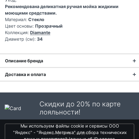
Рекомендована деликатная ручная мойка жидкими
моющими средствами.
Материал:
Стекло
Цвет основы:
Прозрачный
Коллекция:
Diamante
Диаметр (см):
34
Описание бренда
Доставка и оплата
Made
in Italy
Доставка заказа:
Доставка в Москве и области
Скидки до 20% по карте
В Москве и Московской области доставка курьером до
лояльности!
двери.
Мы используем файлы cookie и сервисы ООО
Стоимость доставки в Москве в пределах МКАД
399 руб.
,
"Яндекс" - "Яндекс.Метрика" для сбора технических
получить скидки
в Московской Области и Москве за МКАД
599 руб.
данных посетителей (данные об IP-адресе,