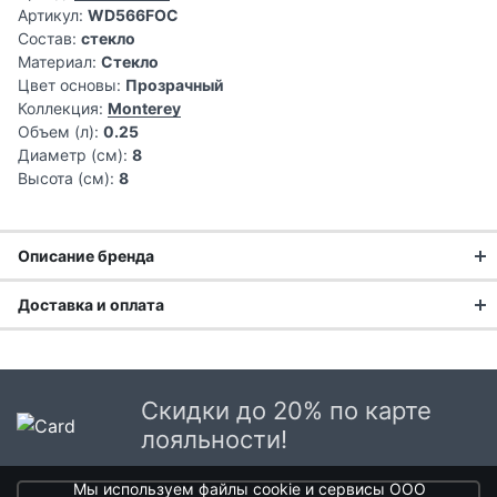
Артикул:
WD566FOC
Состав:
стекло
Материал:
Стекло
Цвет основы:
Прозрачный
Коллекция:
Monterey
Объем (л):
0.25
Диаметр (см):
8
Высота (см):
8
Описание бренда
Доставка и оплата
Доставка заказа:
Доставка в Москве и области
Скидки до 20% по карте
В Москве и Московской области доставка курьером до
лояльности!
двери.
Итальянский стиль для вашего
Мы используем файлы cookie и сервисы ООО
Стоимость доставки в Москве в пределах МКАД
399 руб.
,