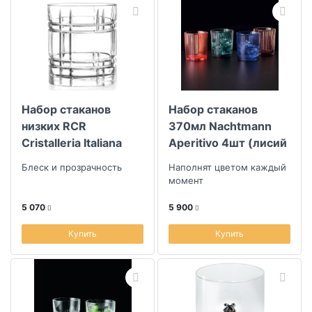
Набор стаканов
Набор стаканов
низких RCR
370мл Nachtmann
Cristalleria Italiana
Aperitivo 4шт (лисий
Any 340мл, 6шт
красный, морской
Блеск и прозрачность
Наполнят цветом каждый
зеленый, темно-
момент
синий, мокко-мусс)
5 070
5 900
Купить
Купить