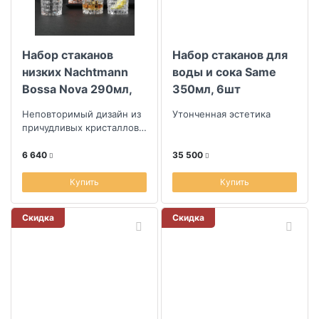
Набор стаканов
Набор стаканов для
низких Nachtmann
воды и сока Same
Bossa Nova 290мл,
350мл, 6шт
4шт
Неповторимый дизайн из
Утонченная эстетика
причудливых кристаллов в
форме квадратов
6 640
35 500
Купить
Купить
Скидка
Скидка