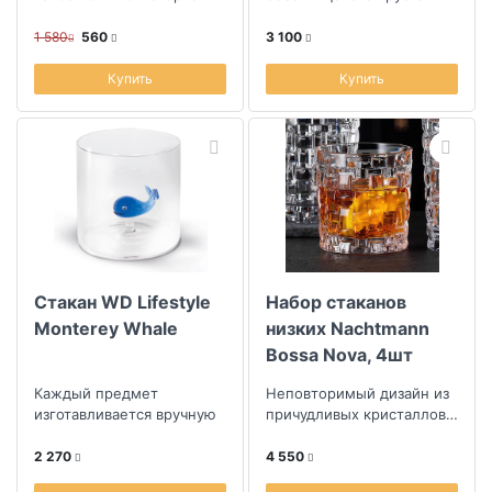
1 580
560
3 100
Купить
Купить
Стакан WD Lifestyle
Набор стаканов
Monterey Whale
низких Nachtmann
Bossa Nova, 4шт
Каждый предмет
Неповторимый дизайн из
изготавливается вручную
причудливых кристаллов в
форме квадратов
2 270
4 550