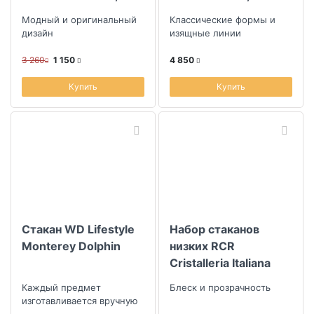
синий
черный матовый
Модный и оригинальный
Классические формы и
дизайн
изящные линии
3 260
1 150
4 850
Купить
Купить
Стакан WD Lifestyle
Набор стаканов
Monterey Dolphin
низких RCR
Cristalleria Italiana
Melodia Of 240мл,
Каждый предмет
Блеск и прозрачность
6шт
изготавливается вручную