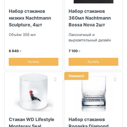
Набор стаканов
Набор стаканов
Скидка
низких Nachtmann
360мл Nachtmann
Sculpture, 4шт
Bossa Nova 2шт
Размер скидки, %
Объём 356 мл
Лаконичный и
выразительный дизайн
Комплектация (для интернет-магазина)
6 640
7 100
Купить
Купить
Высота (см)
Новинка!
Стакан WD Lifestyle
Набор стаканов
Monterey Seal
Rogaska Diamond