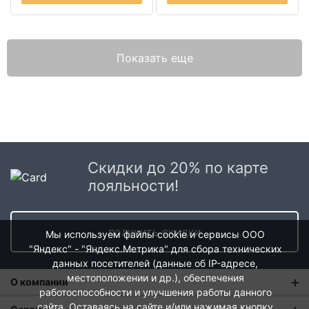
Показать еще
Скидки до 20% по карте
лояльности!
получить скидки
Мы используем файлы cookie и сервисы ООО
"Яндекс" - "Яндекс.Метрика" для сбора технических
данных посетителей (данные об IP-адресе,
местоположении и др.), обеспечения
О компании
работоспособности и улучшения работы данного
сайта. Оставаясь на сайте и/или нажимая кнопку
О нас