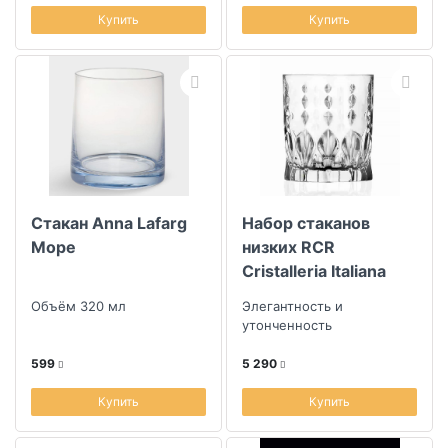
Купить
Купить
Стакан Anna Lafarg
Набор стаканов
Море
низких RCR
Cristalleria Italiana
Marilyn 340мл, 6шт
Объём 320 мл
Элегантность и
утонченность
599
5 290
Купить
Купить