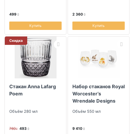
499
2 360
Купить
Купить
Скидка
Стакан Anna Lafarg
Набор стаканов Royal
Poem
Worcester’s
Wrendale Designs
Domestic Animals
Объём 280 мл
Объём 550 мл
760
493
9 410