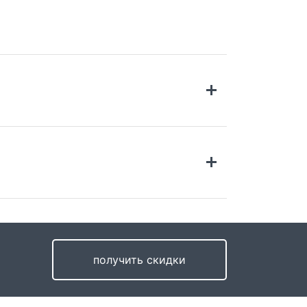
ставка по России
имость доставки в Санкт-Петербург и 20км
 КАД
499 руб.
получить скидки
тавка во все регионы России возможна до
ри и в пункт выдачи компании СДЭК.