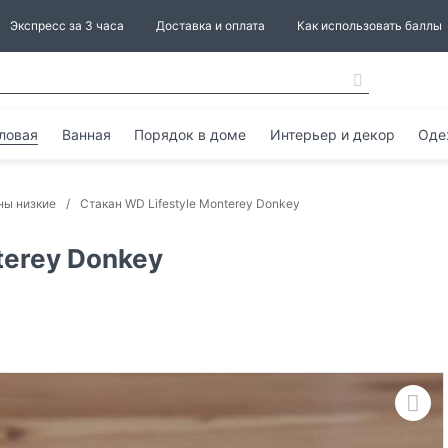
Экспресс за 3 часа
Доставка и оплата
Как использовать баллы
ловая
Ванная
Порядок в доме
Интерьер и декор
Оде
ны низкие
Стакан WD Lifestyle Monterey Donkey
terey Donkey