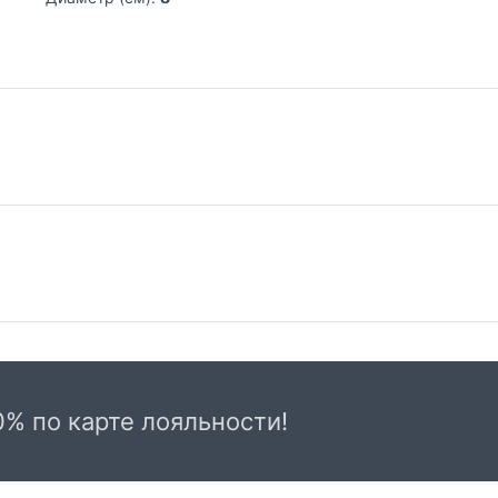
Самовывоз из магазина на Трубной
До
Весь товар, представленный в каталоге
Сто
интернет-магазина, вы можете заказать и
от
0% по карте лояльности!
самостоятельно забрать по адресу: г. Москва,
КАД
Дос
Трубная пл., д. 2, 2-й этаж с 10:00 до 22:00
две
часов c пн-вс.