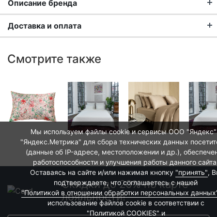
Описание бренда
Доставка и оплата
Mollen – домашний текстиль премиум-класса
российского производства, не имеющий аналогов
Доставка заказа:
в мире благодаря уникальной разработке
Смотрите также
капсульных коллекций продукции, которые
Доставка в Москве и области
гармонично сочетаются между собой.
В Москве и Московской области доставка
Вдохновленные корнями своей семьи и
курьером до двери.
историями, передающимися из поколения в
поколение, Mollen создали принципиально новый
Стоимость доставки в Москве в пределах МКАД
подход к оформлению интерьера. Коллекции
399 руб.
, в Московской Области и Москве за
Мы используем файлы cookie и сервисы ООО "Яндекс"
бренда включают в себя постельное белье,
МКАД
599 руб.
Интервал доставки по Московской
"Яндекс.Метрика" для сбора технических данных посетит
домашнюю одежду и парфюм, объединенные
области - с 10 до 22 часов.
(данные об IP-адресе, местоположении и др.), обеспече
общей палитрой и настроением.
работоспособности и улучшения работы данного сайта
При заказе в пункт выдачи СДЭК доставка по
Оставаясь на сайте и/или нажимая кнопку
"принять"
, 
Москве рассчитывается согласно тарифу СДЭК.
Скидки до 20% по карте
подтверждаете, что соглашаетесь с нашей
Доставка в пункт выдачи осуществляется только
"Политикой в отношении обработки персональных данных
лояльности!
предоплаченных заказов.
использование файлов cookie в соответствии с
"Политикой COOKIES"
и