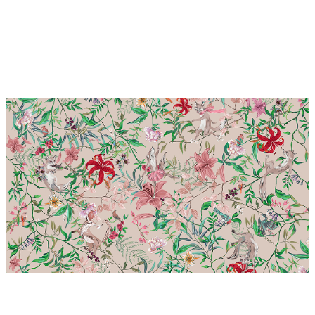
для
себя
коллекц