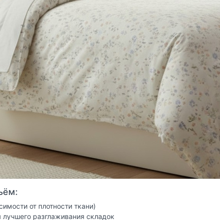
ьём:
симости от плотности ткани)
 лучшего разглаживания складок