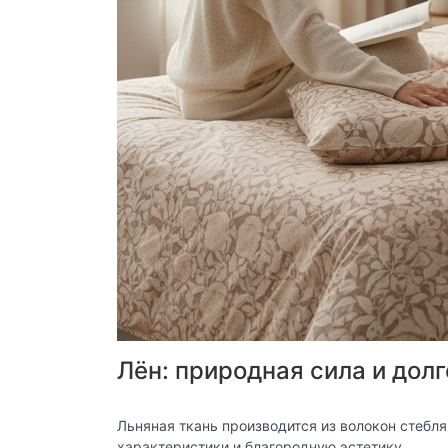
Лён: природная сила и дол
Льняная ткань производится из волокон стебл
характеристики и благородную эстетику.