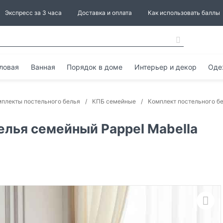
Экспресс за 3 часа
Доставка и оплата
Как использовать баллы
ловая
Ванная
Порядок в доме
Интерьер и декор
Оде
плекты постельного белья
КПБ семейные
Комплект постельного бе
елья семейный Pappel Mabella