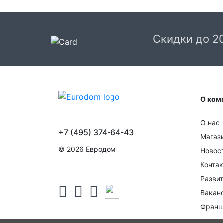
Доставка в Москве и области
В Москве и Московской области доставка
курьером до двери.
Скидки до 2
Стоимость доставки в Москве в пределах М
399 руб.
, в Московской Области и Москве за
МКАД
599 руб.
Интервал доставки по
Московской области - с 10 до 22 часов.
О ком
При заказе в пункт выдачи СДЭК доставка п
Москве рассчитывается согласно тарифу СД
О нас
Доставка в пункт выдачи осуществляется
+7 (495) 374-64-43
только предоплаченных заказов.
Магаз
© 2026 Евродом
Новос
Срок доставки от 1 до 2 дней.
Конта
Доставка крупногабаритных товаров и заказ
Развит
с большим количеством товара осуществляе
в течении 1-3 дней после оформления заказа
Вакан
После отгрузки заказа с вами свяжется слу
Франш
логистики транспортной компании для
уточнения дня и времени доставки.