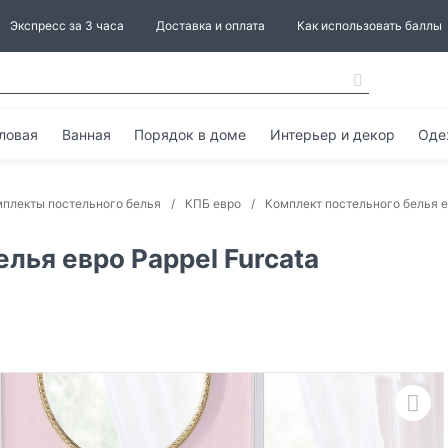
Экспресс за 3 часа
Доставка и оплата
Как использовать баллы
ловая
Ванная
Порядок в доме
Интерьер и декор
Оде
плекты постельного белья
КПБ евро
Комплект постельного белья е
лья евро Pappel Furcata