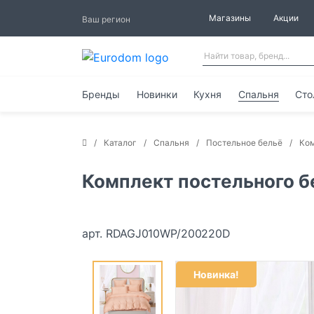
Магазины
Акции
Ваш регион
Бренды
Новинки
Кухня
Спальня
Сто
Каталог
Спальня
Постельное бельё
Ком
Комплект постельного бе
арт. RDAGJ010WP/200220D
Новинка!