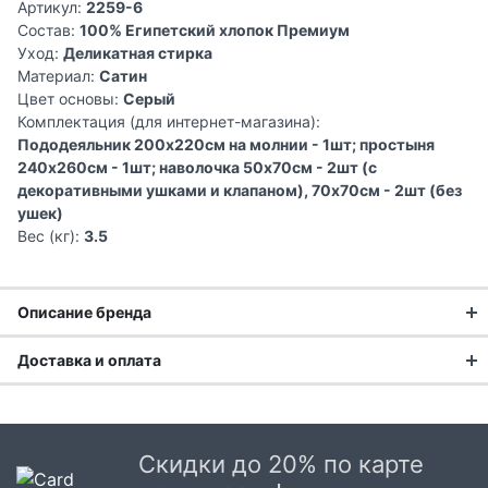
Артикул:
2259-6
Состав:
100% Египетский хлопок Премиум
Уход:
Деликатная стирка
Материал:
Сатин
Цвет основы:
Серый
Комплектация (для интернет-магазина):
Пододеяльник 200х220см на молнии - 1шт; простыня
240х260см - 1шт; наволочка 50х70см - 2шт (с
декоративными ушками и клапаном), 70х70см - 2шт (без
ушек)
Вес (кг):
3.5
Описание бренда
Доставка и оплата
Asabella – премиальный бренд постельного белья и
домашнего текстиля. Продукция Asabella популярна
Доставка заказа:
благодаря своему неповторимому дизайну и высокому
качеству используемых тканей. В коллекциях
Доставка в Москве и области
представлены как классические комплекты с элегантным
Скидки до 20% по карте
В Москве и Московской области доставка курьером до
и изысканным принтом, так и нежные, воздушные наборы,