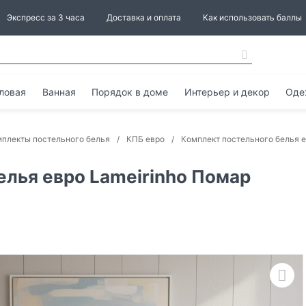
Экспресс за 3 часа
Доставка и оплата
Как использовать баллы
ловая
Ванная
Порядок в доме
Интерьер и декор
Оде
плекты постельного белья
КПБ евро
Комплект постельного белья е
елья евро Lameirinho Помар