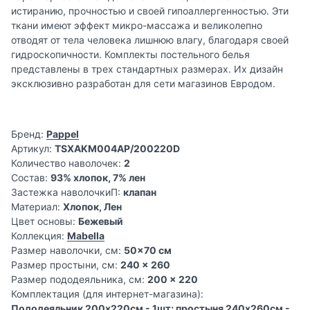
истиранию, прочностью и своей гипоаллергенностью. Эти
ткани имеют эффект микро-массажа и великолепно
отводят от тела человека лишнюю влагу, благодаря своей
гидроскопичности. Комплекты постельного белья
представлены в трех стандартных размерах. Их дизайн
эксклюзивно разработан для сети магазинов Евродом.
Бренд:
Pappel
Артикул:
TSXAKM004AP/200220D
Количество наволочек:
2
Состав:
93% хлопок, 7% лен
Застежка наволочкиП:
клапан
Материал:
Хлопок, Лен
Цвет основы:
Бежевый
Коллекция:
Mabella
Размер наволочки, см:
50x70 см
Размер простыни, см:
240 x 260
Размер пододеяльника, см:
200 x 220
Комплектация (для интернет-магазина):
Пододеяльник 200x220см - 1шт; простыня 240x260см -