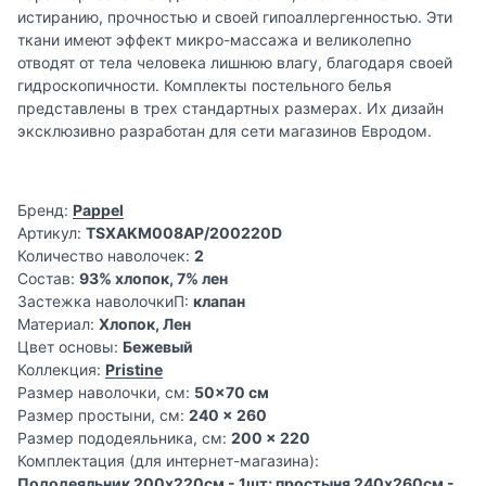
истиранию, прочностью и своей гипоаллергенностью. Эти
ткани имеют эффект микро-массажа и великолепно
отводят от тела человека лишнюю влагу, благодаря своей
гидроскопичности. Комплекты постельного белья
представлены в трех стандартных размерах. Их дизайн
эксклюзивно разработан для сети магазинов Евродом.
Бренд:
Pappel
Артикул:
TSXAKM008AP/200220D
Количество наволочек:
2
Состав:
93% хлопок, 7% лен
Застежка наволочкиП:
клапан
Материал:
Хлопок, Лен
Цвет основы:
Бежевый
Коллекция:
Pristine
Размер наволочки, см:
50x70 см
Размер простыни, см:
240 x 260
Размер пододеяльника, см:
200 x 220
Комплектация (для интернет-магазина):
Пододеяльник 200x220см - 1шт; простыня 240x260см -