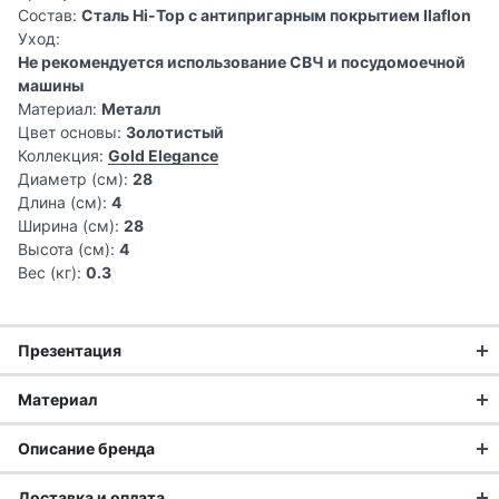
Состав:
Сталь Hi-Top с антипригарным покрытием Ilaflon
Уход:
Не рекомендуется использование СВЧ и посудомоечной
машины
Материал:
Металл
Цвет основы:
Золотистый
Коллекция:
Gold Elegance
Диаметр (см):
28
Длина (см):
4
Ширина (см):
28
Высота (см):
4
Вес (кг):
0.3
Презентация
Материал
Серия Gold Elegance является одной из самых стильных
Описание бренда
благодаря сочетанию внешнего светло-коричневого цвета
и золотого внутреннего антипригарного покрытия. Эта
Доставка и оплата