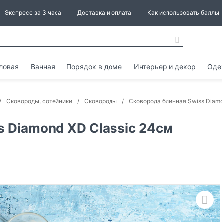
Экспресс за 3 часа
Доставка и оплата
Как использовать баллы
ловая
Ванная
Порядок в доме
Интерьер и декор
Оде
Сковороды, сотейники
Сковороды
Сковорода блинная Swiss Diamo
s Diamond XD Classic 24см