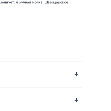
омендуется ручная мойка. Швейцарское
ловиях, используя высокотехнологичную
 ее безопасность, экологичность и