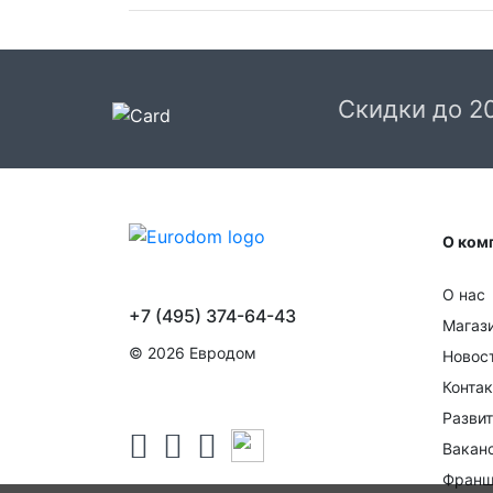
Доставка в Москве и области
В Москве и Московской области доставка
курьером до двери.
Скидки до 2
Стоимость доставки в Москве в пределах М
399 руб.
, в Московской Области и Москве за
МКАД
599 руб.
Интервал доставки по
Московской области - с 10 до 22 часов.
О ком
При заказе в пункт выдачи СДЭК доставка п
Москве рассчитывается согласно тарифу СД
О нас
Доставка в пункт выдачи осуществляется
+7 (495) 374-64-43
только предоплаченных заказов.
Магаз
© 2026 Евродом
Новос
Срок доставки от 1 до 2 дней.
Конта
Доставка крупногабаритных товаров и заказ
Развит
с большим количеством товара осуществляе
в течении 1-3 дней после оформления заказа
Вакан
После отгрузки заказа с вами свяжется слу
Франш
логистики транспортной компании для