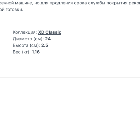
оечной машине, но для продления срока службы покрытия рек
й готовки.
Коллекция:
XD Classic
Диаметр (см):
24
Высота (см):
2.5
Вес (кг):
1.16
воим потребителям во всем мире готовить пищу в домашних ус
к здоровью своей семьи, выбирают продукцию Swiss Diamond® за
.