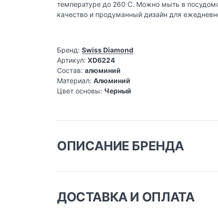
температуре до 260 C. Можно мыть в посудом
качество и продуманный дизайн для ежедневно
Бренд:
Swiss Diamond
Артикул:
XD6224
Состав:
алюминий
Материал:
Алюминий
Цвет основы:
Черный
ОПИСАНИЕ БРЕНДА
Swiss Diamond предоставляет возможность с
посуду. Покупатели, серьезно относящиеся 
возможность приготовления пищи без масла
ДОСТАВКА И ОПЛАТА
Доставка заказа: