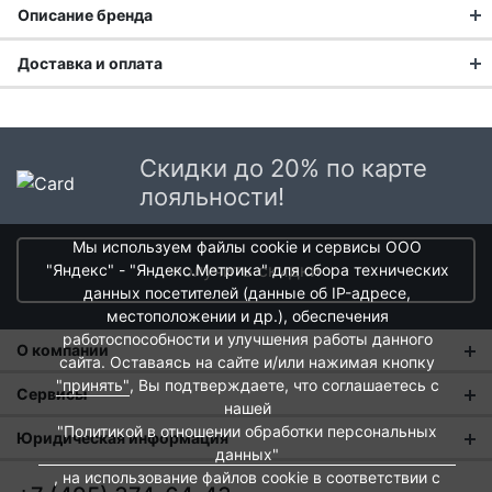
Описание бренда
Доставка и оплата
Swiss Diamond предоставляет возможность своим
потребителям во всем мире готовить пищу в домашних
Доставка заказа:
условиях, используя высокотехнологичную посуду.
Покупатели, серьезно относящиеся к здоровью своей
Доставка в Москве и области
семьи, выбирают продукцию Swiss Diamond® за ее
Скидки до 20% по карте
В Москве и Московской области доставка курьером до
безопасность, экологичность и возможность
лояльности!
двери.
приготовления пищи без масла.
Мы используем файлы cookie и сервисы ООО
Стоимость доставки в Москве в пределах МКАД
399 руб.
,
получить скидки
"Яндекс" - "Яндекс.Метрика" для сбора технических
в Московской Области и Москве за МКАД
599 руб.
данных посетителей (данные об IP-адресе,
Интервал доставки по Московской области - с 10 до 22
местоположении и др.), обеспечения
часов.
работоспособности и улучшения работы данного
О компании
При заказе в пункт выдачи СДЭК доставка по Москве
сайта. Оставаясь на сайте и/или нажимая кнопку
рассчитывается согласно тарифу СДЭК. Доставка в пункт
"принять"
, Вы подтверждаете, что соглашаетесь с
О нас
Сервисы
выдачи осуществляется только предоплаченных заказов.
нашей
Магазины
"Политикой в отношении обработки персональных
Оплата и тарифы доставки
Юридическая информация
Срок доставки от 1 до 2 дней.
данных"
Новости
Обмен и возврат
, на использование файлов cookie в соответствии с
Пользовательское соглашение
Доставка крупногабаритных товаров и заказов с большим