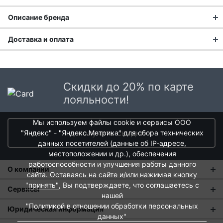
Описание бренда
Доставка и оплата
Доставка заказа:
Доставка в Москве и области
Скидки до 20% по карте
В Москве и Московской области доставка курьером до
лояльности!
двери.
Мы используем файлы cookie и сервисы ООО
Стоимость доставки в Москве в пределах МКАД
399 руб.
,
получить скидки
"Яндекс" - "Яндекс.Метрика" для сбора технических
в Московской Области и Москве за МКАД
599 руб.
Турецкое качество в каждой
данных посетителей (данные об IP-адресе,
Интервал доставки по Московской области - с 10 до 22
чугунной форме
местоположении и др.), обеспечения
часов.
работоспособности и улучшения работы данного
О компании
При заказе в пункт выдачи СДЭК доставка по Москве
сайта. Оставаясь на сайте и/или нажимая кнопку
Бренд
LAVA
, основанный в 2011 году компанией
Lava Metal
рассчитывается согласно тарифу СДЭК. Доставка в пункт
"принять"
, Вы подтверждаете, что соглашаетесь с
О нас
Сервисы
Casting Industry Inc.
, является динамично развивающимся
выдачи осуществляется только предоплаченных заказов.
нашей
производителем на юго-западе Турции. С самого начала
Магазины
"Политикой в отношении обработки персональных
Оплата и тарифы доставки
Юридическая информация
Срок доставки от 1 до 2 дней.
главной миссией компании стало производство
данных"
Новости