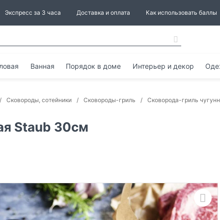
Экспресс за 3 часа
Доставка и оплата
Как использовать баллы
ловая
Ванная
Порядок в доме
Интерьер и декор
Оде
Сковороды, сотейники
Сковороды-гриль
Сковорода-гриль чугунн
ая Staub 30см