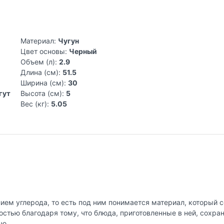
Материал:
Чугун
Цвет основы:
Черный
Объем (л):
2.9
Длина (см):
51.5
Ширина (см):
30
гут
Высота (см):
5
Вес (кг):
5.05
ем углерода, то есть под ним понимается материал, который со
стью благодаря тому, что блюда, приготовленные в ней, сохран
ью.