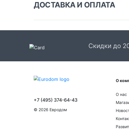
ДОСТАВКА И ОПЛАТА
Доставка заказа:
Доставка в Москве и области
В Москве и Московской области доставка
курьером до двери.
Скидки до 2
Стоимость доставки в Москве в пределах М
399 руб.
, в Московской Области и Москве за
МКАД
599 руб.
Интервал доставки по
Московской области - с 10 до 22 часов.
О ком
При заказе в пункт выдачи СДЭК доставка п
Москве рассчитывается согласно тарифу СД
О нас
Доставка в пункт выдачи осуществляется
+7 (495) 374-64-43
только предоплаченных заказов.
Магаз
© 2026 Евродом
Новос
Срок доставки от 1 до 2 дней.
Конта
Доставка крупногабаритных товаров и заказ
Развит
с большим количеством товара осуществляе