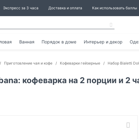
Экспресс за 3 часа
Доставка и оплата
Как использовать баллы
ловая
Ванная
Порядок в доме
Интерьер и декор
Оде
Приготовление чая и кофе
Кофеварки гейзерные
Набор Bialetti D
bana: кофеварка на 2 порции и 2 