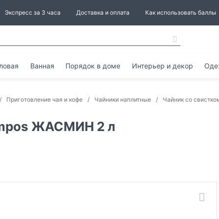
Экспресс за 3 часа
Доставка и оплата
Как использовать баллы
ловая
Ванная
Порядок в доме
Интерьер и декор
Оде
Приготовление чая и кофе
Чайники наплитные
Чайник со свистко
ampos ЖАСМИН 2 л